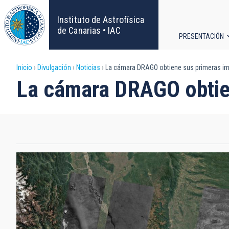
Pasar
al
Instituto de Astrofísica
contenido
de Canarias • IAC
PRESENTACIÓN
principal
Navega
Sobrescribir
Inicio
Divulgación
Noticias
La cámara DRAGO obtiene sus primeras im
principa
La cámara DRAGO obtie
enlaces
de
ayuda
a
la
navegación