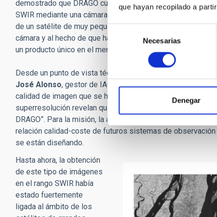
demostrado que DRAGO cumple perfectamente con la funcio
que hayan recopilado a parti
SWIR mediante una cámara con un volumen, masa y consumo
de un satélite de muy pequeño tamaño”, afirma. “Estas prop
Selección
cámara y al hecho de que ha sido diseñado específicamente
Necesarias
de
un producto único en el mercado”, añade
Alfonso Ynigo
, i
consentimiento
Desde un punto de vista técnico, el análisis de estas pri
José Alonso
, gestor de IACTEC-Microsatélites, “no solo 
calidad de imagen que se habían establecido, sino que, ad
Denegar
superresolución revelan que es posible producir imágenes a
DRAGO”. Para la misión, la aplicación de este tipo de técn
relación calidad-coste de futuros sistemas de observación 
se están diseñando.
Hasta ahora, la obtención
de este tipo de imágenes
en el rango SWIR había
estado fuertemente
ligada al ámbito de los