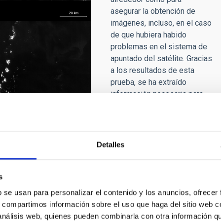
asegurar la obtención de
imágenes, incluso, en el caso
de que hubiera habido
problemas en el sistema de
apuntado del satélite. Gracias
a los resultados de esta
prueba, se ha extraído
información necesaria para
mejorar el apuntado en
comprobaciones sucesivas.
En las próximas semanas
 onda del rango SWIR,
está programado que, como
ses representa la
Detalles
última prueba del plan de
ito: IACTEC
puesta en marcha, DRAGO
s
b se usan para personalizar el contenido y los anuncios, ofrecer
s, compartimos información sobre el uso que haga del sitio web 
atélites, “con este primer conjunto de imágenes se ha
 análisis web, quienes pueden combinarla con otra información q