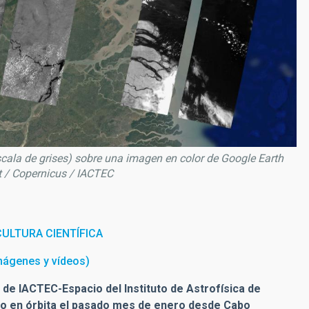
cala de grises) sobre una imagen en color de Google Earth
at / Copernicus / IACTEC
ULTURA CIENTÍFICA
Imágenes y vídeos)
 de IACTEC-Espacio del Instituto de Astrofísica de
esto en órbita el pasado mes de enero desde Cabo