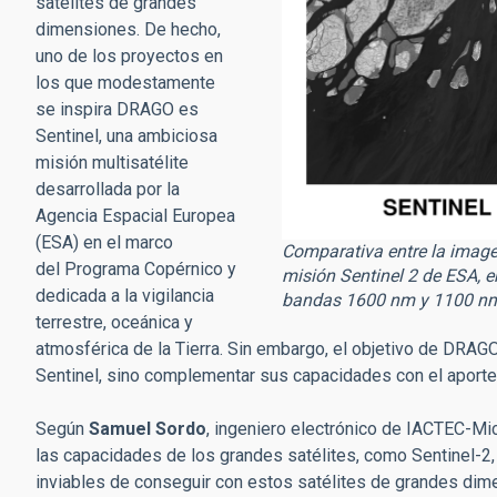
satélites de grandes
dimensiones. De hecho,
uno de los proyectos en
los que modestamente
se inspira DRAGO es
Sentinel, una ambiciosa
misión multisatélite
desarrollada por la
Agencia Espacial Europea
(ESA) en el marco
Comparativa entre la imagen
del Programa Copérnico y
misión Sentinel 2 de ESA, 
dedicada a la vigilancia
bandas 1600 nm y 1100 nm.
terrestre, oceánica y
atmosférica de la Tierra. Sin embargo, el objetivo de DRAG
Sentinel, sino complementar sus capacidades con el aporte
Según
Samuel Sordo
, ingeniero electrónico de IACTEC-M
las capacidades de los grandes satélites, como Sentinel-2,
inviables de conseguir con estos satélites de grandes d