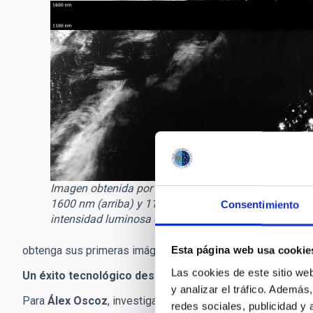
Imagen obtenida por DRAGO en las dos longitudes de
1600 nm (arriba) y 1100 nm (abajo). La escala de gri
Consentimiento
intensidad luminosa en cada una de las bandas. Créd
obtenga sus primeras imágenes de Canarias.
Esta página web usa cookie
Las cookies de este sitio we
Un éxito tecnológico desarrollado en Canarias
y analizar el tráfico. Ademá
Para
Álex Oscoz
, investigador principal de IACTEC-Micros
redes sociales, publicidad y