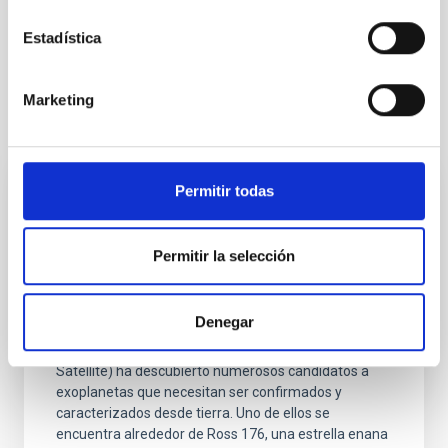
Óptica Adaptativa
Telecomunicaciones
Comunicación Cuántica
Estadística
Marketing
Otras noticias relacionadas
Permitir todas
RESULTADO DE INVESTIGACIÓN
Descubrimiento de un candidato a un
Permitir la selección
mundo acuático caliente en tránsito
orbitando Ross 176 con TESS y
CARMENES
Denegar
El satélite TESS (Transiting Exoplanet Survey
Satellite) ha descubierto numerosos candidatos a
exoplanetas que necesitan ser confirmados y
caracterizados desde tierra. Uno de ellos se
encuentra alrededor de Ross 176, una estrella enana