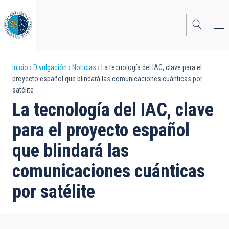
Pasar
al
contenido
principal
Sobrescribir
Inicio
Divulgación
Noticias
La tecnología del IAC, clave para el
proyecto español que blindará las comunicaciones cuánticas por
enlaces
satélite
de
La tecnología del IAC, clave
ayuda
para el proyecto español
a
que blindará las
la
comunicaciones cuánticas
navegación
por satélite