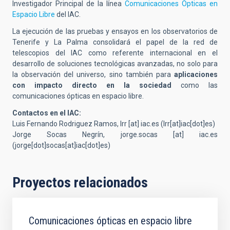
Investigador Principal de la línea
Comunicaciones Ópticas en
Espacio Libre
del IAC.
La ejecución de las pruebas y ensayos en los observatorios de
Tenerife y La Palma consolidará el papel de la red de
telescopios del IAC como referente internacional en el
desarrollo de soluciones tecnológicas avanzadas, no solo para
la observación del universo, sino también para
aplicaciones
con impacto directo en la sociedad
como las
comunicaciones ópticas en espacio libre.
Contactos en el IAC:
Luis Fernando Rodriguez Ramos,
lrr
[at]
iac.es
(lrr[at]iac[dot]es)
Jorge Socas Negrín,
jorge.socas
[at]
iac.es
(jorge[dot]socas[at]iac[dot]es)
Proyectos relacionados
Comunicaciones ópticas en espacio libre