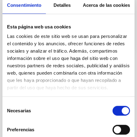
grandes telescopios actuales, entre ellos el Gran
Consentimiento
Detalles
Acerca de las cookies
Telescopio
Fecha de publicación
30/06/2017
Esta página web usa cookies
Las cookies de este sitio web se usan para personalizar
el contenido y los anuncios, ofrecer funciones de redes
sociales y analizar el tráfico. Además, compartimos
información sobre el uso que haga del sitio web con
nuestros partners de redes sociales, publicidad y análisis
TIPO DE NOTICIA
web, quienes pueden combinarla con otra información
NOTA DE PRENSA
que les haya proporcionado o que hayan recopilado a
ÁMBITO
partir del uso que haya hecho de sus servicios.
OBSERVATORIOS DE CANARIAS
CIENCIA Y TECNOLOGÍA
Selección
IACTEC
Necesarias
de
consentimiento
Preferencias
Tecnología
Medios de comunicación