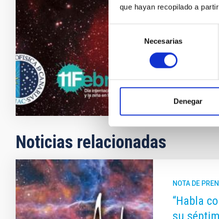
fomentar sus 
que hayan recopilado a parti
realización d
de astrofísic
Selección
Necesarias
de
Nayra
Rodr
consentimiento
En ejecuci
Denegar
Noticias relacionadas
NOTA DE PRE
“Habla co
su séptim