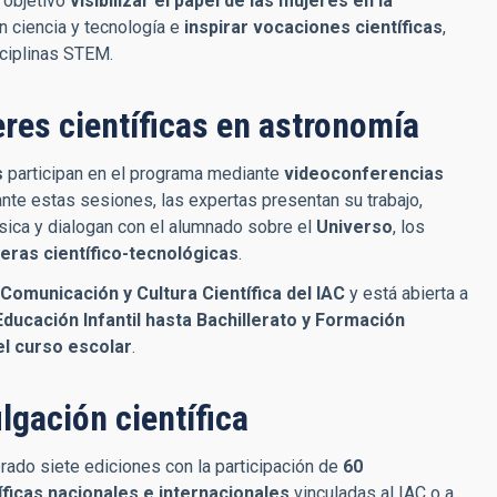
 objetivo
visibilizar el papel de las mujeres en la
n ciencia y tecnología e
inspirar vocaciones científicas
,
sciplinas STEM.
res científicas en astronomía
s
participan en el programa mediante
videoconferencias
ante estas sesiones, las expertas presentan su trabajo,
sica y dialogan con el alumnado sobre el
Universo
, los
eras científico-tecnológicas
.
Comunicación y Cultura Científica del IAC
y está abierta a
Educación Infantil hasta Bachillerato y Formación
el curso escolar
.
lgación científica
rado siete ediciones con la participación de
60
tíficas nacionales e internacionales
vinculadas al IAC o a