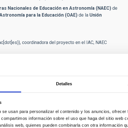
ras Nacionales de Educación en Astronomía (NAEC)
de
 Astronomía para la Educación (OAE)
de la
Unión
ac[dot]es)
), coordinadora del proyecto en el IAC, NAEC
Detalles
 Ellas: Mujeres en Astronomía
s
a iniciativa del IAC que pretende visibilizar el trabajo
b se usan para personalizar el contenido y los anuncios, ofrecer
s en el campo de la Astronomía-Astrofísica , a la vez
s, compartimos información sobre el uso que haga del sitio web 
l alumnado nuevos referentes profesionales para
 análisis web, quienes pueden combinarla con otra información q