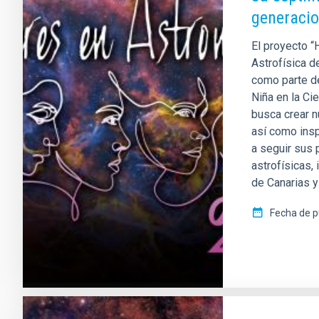
generacio
El proyecto “
Astrofísica d
como parte de
Niña en la Ci
busca crear n
así como insp
a seguir sus 
astrofísicas,
de Canarias y
Fecha de p