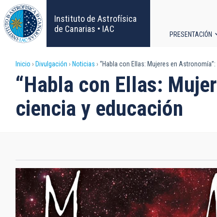
Pasar
al
Instituto de Astrofísica
contenido
de Canarias • IAC
PRESENTACIÓN
principal
Navega
Sobrescribir
Inicio
Divulgación
Noticias
“Habla con Ellas: Mujeres en Astronomía”
principa
“Habla con Ellas: Muje
enlaces
ciencia y educación
de
ayuda
a
la
navegación