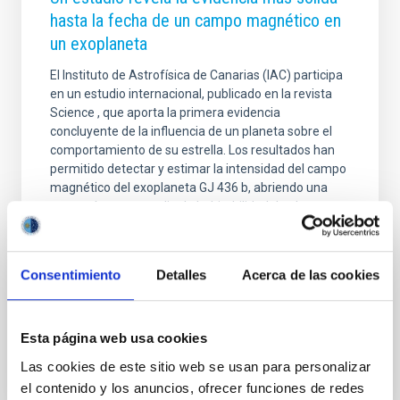
hasta la fecha de un campo magnético en
un exoplaneta
El Instituto de Astrofísica de Canarias (IAC) participa
en un estudio internacional, publicado en la revista
Science , que aporta la primera evidencia
concluyente de la influencia de un planeta sobre el
comportamiento de su estrella. Los resultados han
permitido detectar y estimar la intensidad del campo
magnético del exoplaneta GJ 436 b, abriendo una
nueva vía para estudiar la habitabilidad de planetas
fuera del Sistema Solar. Los campos magnéticos
desempeñan un papel fundamental en la
habitabilidad de los planetas. En la Tierra, el campo
Consentimiento
Detalles
Acerca de las cookies
magnético actúa como un escudo frente al viento
Fecha de publicación
26/06/2026 - 17:53:01
Esta página web usa cookies
Las cookies de este sitio web se usan para personalizar
el contenido y los anuncios, ofrecer funciones de redes