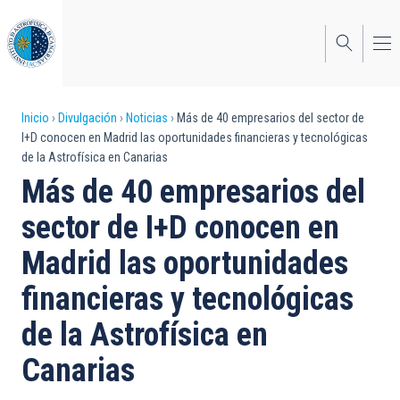
Pasar
al
contenido
principal
Sobrescribir
Inicio
Divulgación
Noticias
Más de 40 empresarios del sector de
I+D conocen en Madrid las oportunidades financieras y tecnológicas
enlaces
de la Astrofísica en Canarias
de
Más de 40 empresarios del
ayuda
sector de I+D conocen en
a
Madrid las oportunidades
la
financieras y tecnológicas
navegación
de la Astrofísica en
Canarias