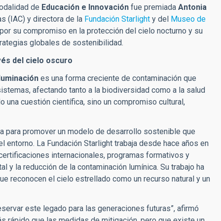
 modalidad de
Educación e Innovación
fue premiada
Antonia
as (IAC) y directora de la
Fundación Starlight
y del
Museo de
or su compromiso en la protección del cielo nocturno y su
trategias globales de sostenibilidad.
vés del cielo oscuro
luminación
es una forma creciente de contaminación que
istemas, afectando tanto a la biodiversidad como a la salud
 una cuestión científica, sino un compromiso cultural,
 para promover un modelo de desarrollo sostenible que
 entorno. La Fundación Starlight trabaja desde hace años en
certificaciones internacionales, programas formativos y
 y la reducción de la contaminación lumínica. Su trabajo ha
 que reconocen el cielo estrellado como un recurso natural y un
eservar este legado para las generaciones futuras”, afirmó
s rápido que las medidas de mitigación, pero que existe un