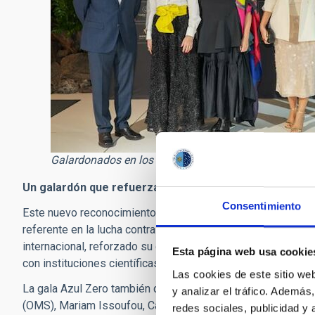
Galardonados en los Premios Azul Zero. Crédito: EP
Un galardón que refuerza una misión global
Consentimiento
Este nuevo reconocimiento pone en valor la trayectoria de A
referente en la lucha contra la contaminación lumínica. Bajo
internacional, reforzado su oferta formativa, consolidado l
Esta página web usa cookie
con instituciones científicas y educativas.
Las cookies de este sitio we
La gala Azul Zero también distinguió a personalidades com
y analizar el tráfico. Ademá
(OMS), Mariam Issoufou, Carlos Mallo (Innoceana), Carl Hon
redes sociales, publicidad y