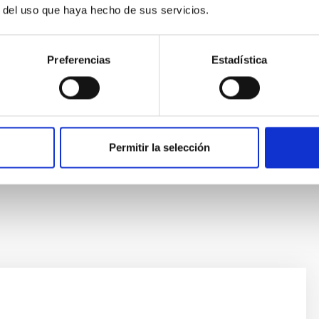
 la Fundación César Manrique.
r del uso que haya hecho de sus servicios.
n del cielo
l IAC, donde forma parte del Grupo de Calidad de Cielo y del
Preferencias
Estadística
Museo de la Ciencia y el Cosmos, directora gerente de la
ás de un centenar de publicaciones científicas y
lo en Science sobre la contaminación lumínica.
andes telescopios y ejerce como profesora de Astronomía
Permitir la selección
 la Universidad de La Laguna. Su trayectoria ha sido
“
Mujer Ciencia e Innovación
” de la revista Más Mujer y la