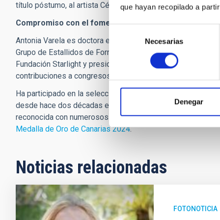
título póstumo, al artista César Manrique, homenajeado por
que hayan recopilado a parti
Compromiso con el fomento de la ciencia y la protecció
Selección
Antonia Varela es doctora en Astrofísica e investigadora de
Necesarias
de
Grupo de Estallidos de Formación Estelar. Es directora del 
consentimiento
Fundación Starlight y presidenta de
BPW Canarias
. Posee m
contribuciones a congresos, incluyendo un influyente artícu
Ha participado en la selección de emplazamientos para gr
Denegar
desde hace dos décadas en la
Universidad para Mayores
de
reconocida con numerosos premios, entre ellos el galardón 
Medalla de Oro de Canarias 2024
.
Noticias relacionadas
FOTONOTICIA