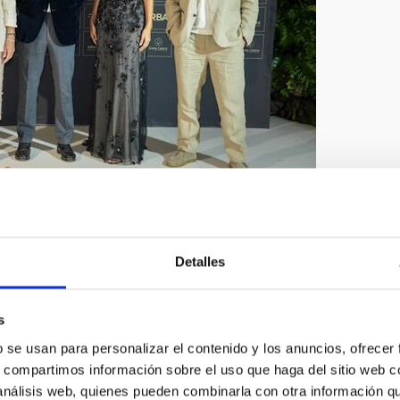
Detalles
ntonia Varela y el papel de la
Fundación Starlight
como
 su dirección, la entidad ha ampliado su proyección
a comunidad de destinos certificados y fortalecido alianzas
s
b se usan para personalizar el contenido y los anuncios, ofrecer
o Javier Goyeneche (Ecoalf), Myrna Cunningham, María Neira
s, compartimos información sobre el uso que haga del sitio web 
oré, Patricia Yurena Rodríguez, José Díaz (Educanepal) y, a
 análisis web, quienes pueden combinarla con otra información q