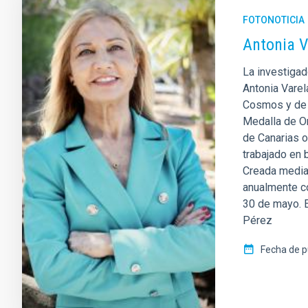
FOTONOTICIA
Antonia V
La investigad
Antonia Varel
Cosmos y de l
Medalla de Or
de Canarias o
trabajado en 
Creada media
anualmente co
30 de mayo. E
Pérez
Fecha de p