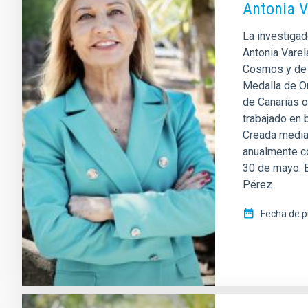
Antonia V
La investigad
Antonia Varel
Cosmos y de l
Medalla de Or
de Canarias o
trabajado en 
Creada media
anualmente co
30 de mayo. E
Pérez
Fecha de p