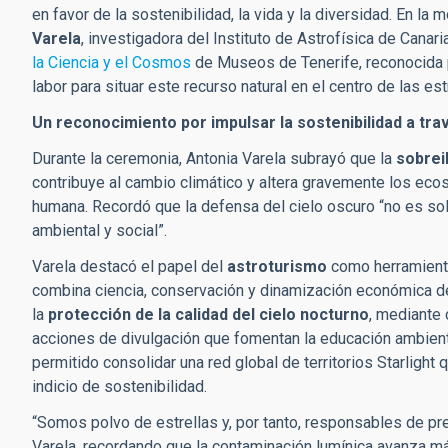
en favor de la sostenibilidad, la vida y la diversidad. En la
Varela
, investigadora del Instituto de Astrofísica de Canari
la Ciencia y el Cosmos
de Museos de Tenerife, reconocida p
labor para situar este recurso natural en el centro de las es
Un reconocimiento por impulsar la sostenibilidad a tra
Durante la ceremonia, Antonia Varela subrayó que la
sobrei
contribuye al cambio climático y altera gravemente los ecos
humana. Recordó que la defensa del cielo oscuro “no es solo
ambiental y social”.
Varela destacó el papel del
astroturismo
como herramienta
combina ciencia, conservación y dinamización económica del
la
protección de la calidad del cielo nocturno
, mediante 
acciones de divulgación que fomentan la educación ambiental
permitido consolidar una red global de territorios Starlight
indicio de sostenibilidad.
“Somos polvo de estrellas y, por tanto, responsables de pr
Varela, recordando que la contaminación lumínica avanza má