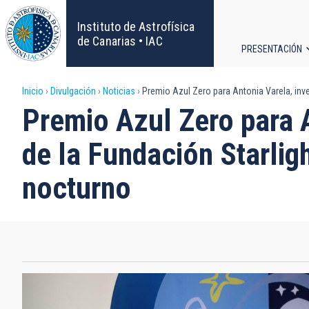
Pasar
al
Instituto de Astrofísica
contenido
de Canarias • IAC
PRESENTACIÓN
principal
Navega
Sobrescribir
Inicio
Divulgación
Noticias
Premio Azul Zero para Antonia Varela, inves
principa
Premio Azul Zero para A
enlaces
de la Fundación Starligh
de
nocturno
ayuda
a
la
navegación