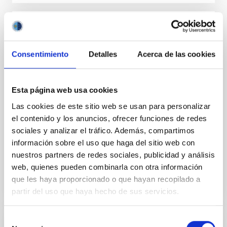
NEWS
Premio Azul Zero para Antonia Varela,
Consentimiento
Detalles
Acerca de las cookies
investigadora del IAC y directora de la
Fundación Starlight, por su liderazgo en la
protección del cielo nocturno
Esta página web usa cookies
Las cookies de este sitio web se usan para personalizar
El auditorio de los Jameos del Agua en Lanzarote
el contenido y los anuncios, ofrecer funciones de redes
acogió el pasado 14 de noviembre la gala de la II
edición de los Premios Azul Zero , unos galardones
sociales y analizar el tráfico. Además, compartimos
que...
información sobre el uso que haga del sitio web con
nuestros partners de redes sociales, publicidad y análisis
web, quienes pueden combinarla con otra información
que les haya proporcionado o que hayan recopilado a
partir del uso que haya hecho de sus servicios.
Selección