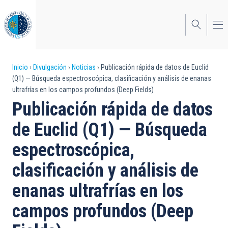
Pasar
al
contenido
principal
Sobrescribir
Inicio
Divulgación
Noticias
Publicación rápida de datos de Euclid
(Q1) — Búsqueda espectroscópica, clasificación y análisis de enanas
enlaces
ultrafrías en los campos profundos (Deep Fields)
de
Publicación rápida de datos
ayuda
de Euclid (Q1) — Búsqueda
a
espectroscópica,
la
clasificación y análisis de
navegación
enanas ultrafrías en los
campos profundos (Deep