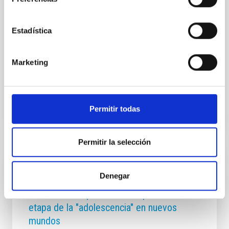
SENSIA Solutions, S.L. (SENSIA) han formalizado
este viernes, 20 de marzo de 2026, un Protocolo
Estadística
General de Actuación con el objetivo de establecer un
marco estratégico de colaboración científica y
tecnológica . La colaboración se ha formalizado con
Marketing
la firma de este protocolo por parte de Valentín
Fecha de publicación
10/04/2026 - 10:41:42
Permitir todas
Permitir la selección
NOTA DE PRENSA
Denegar
El IAC y la ULL participan en un estudio
con ALMA sin precedentes que desvela la
etapa de la "adolescencia" en nuevos
mundos