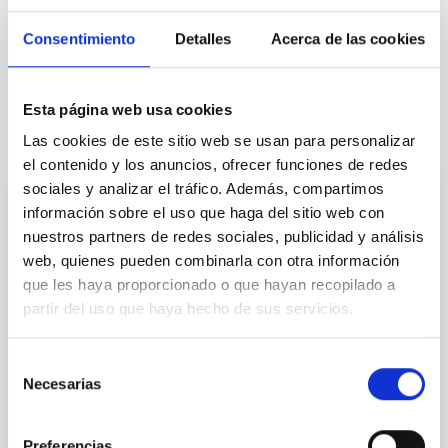
Consentimiento
Detalles
Acerca de las cookies
Esta página web usa cookies
Las cookies de este sitio web se usan para personalizar
Otras noticias relacionadas
el contenido y los anuncios, ofrecer funciones de redes
sociales y analizar el tráfico. Además, compartimos
información sobre el uso que haga del sitio web con
NOTA DE PRENSA
nuestros partners de redes sociales, publicidad y análisis
El IAC y SENSIA se alían para impulsar la
web, quienes pueden combinarla con otra información
vanguardia en tecnología infrarroja y
que les haya proporcionado o que hayan recopilado a
sistemas espaciales
partir del uso que haya hecho de sus servicios.
El Instituto de Astrofísica de Canarias y la empresa
Selección
tecnológica han firmado un protocolo general de
Necesarias
actuación para el desarrollo conjunto de
de
instrumentación avanzada en los rangos MWIR y
consentimiento
LWIR . El Instituto de Astrofísica de Canarias (IAC) y la
Preferencias
empresa de alta tecnología de imagen infrarroja