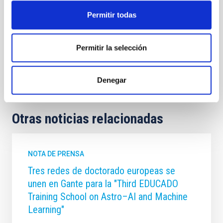
Permitir todas
Astrofísica
Formación
Público general
Formación y Evolución de Galaxias (FYEG)
Cosmología y Astropartículas (CYA)
Permitir la selección
Protocúmulos
Cúmulos de galaxias
Evolución de las galaxias
Denegar
Otras noticias relacionadas
NOTA DE PRENSA
Tres redes de doctorado europeas se
unen en Gante para la "Third EDUCADO
Training School on Astro–AI and Machine
Learning"