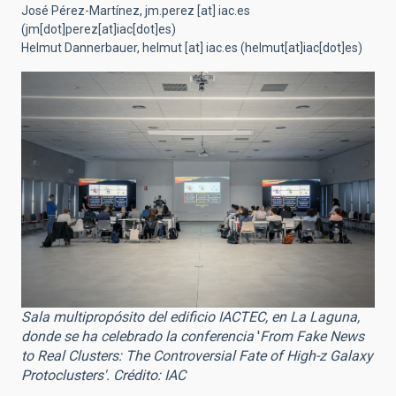
José Pérez-Martínez,
jm.perez
[at]
iac.es
(jm[dot]perez[at]iac[dot]es)
Helmut Dannerbauer,
helmut
[at]
iac.es
(helmut[at]iac[dot]es)
Sala multipropósito del edificio IACTEC, en La Laguna,
donde se ha celebrado la conferencia
'
From Fake News
to Real Clusters: The Controversial Fate of High-z Galaxy
Protoclusters'. Crédito: IAC