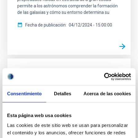
permite a los astrónomos comprender la formación
de las galaxias y cómo su entorno determina su
Fecha de publicación
04/12/2024 - 15:00:00
RESULTADO DE INVESTIGACIÓN
Descubierto un supercúmulo de galaxias
muy masivo a z=0.47
Consentimiento
Detalles
Acerca de las cookies
Los supercúmulos de galaxias son los mayores
sistemas sobredensos (y relativamente aislados)
que podemos encontrar en la red cósmica de
Esta página web usa cookies
grandes estructuras. Nos proporcionan una
Las cookies de este sitio web se usan para personalizar
información muy valiosa sobre la formación de
el contenido y los anuncios, ofrecer funciones de redes
estructuras en diferentes épocas de la evolución del