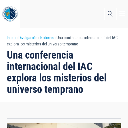
Pasar
al
contenido
principal
Sobrescribir
Inicio
Divulgación
Noticias
Una conferencia internacional del IAC
explora los misterios del universo temprano
enlaces
Una conferencia
de
internacional del IAC
ayuda
explora los misterios del
a
universo temprano
la
navegación