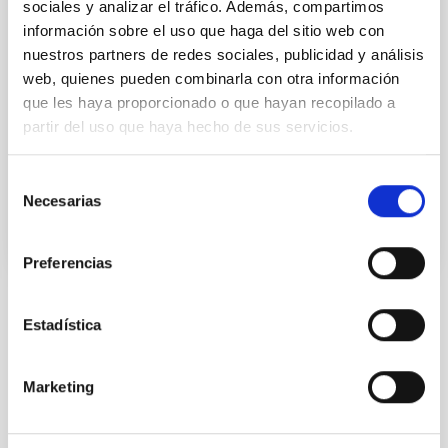
Universo, y además son excelentes lugares para
sociales y analizar el tráfico. Además, compartimos
estudiar y comprender la evolución de las galaxias en
información sobre el uso que haga del sitio web con
detalle. Gracias a los nuevos datos del cartografiado
nuestros partners de redes sociales, publicidad y análisis
Sloan Digital Sky Survey (SDSS), hemos podido
web, quienes pueden combinarla con otra información
extender nuestro conocimiento acerca de los
que les haya proporcionado o que hayan recopilado a
supercúmulos por encima del rango de
partir del uso que haya hecho de sus servicios.
desplazamiento al rojo z=0.4. Usando
Fecha de publicación
01/01/2016
Selección
Necesarias
de
consentimiento
Preferencias
TIPO DE NOTICIA
Estadística
FOTONOTICIA
ÁMBITO
Marketing
CONGRESOS