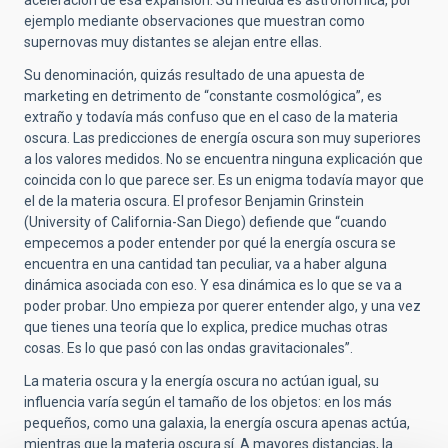
aceleración de esa expansión. Su medida es astronómica, por
ejemplo mediante observaciones que muestran como
supernovas muy distantes se alejan entre ellas.
Su denominación, quizás resultado de una apuesta de
marketing en detrimento de “constante cosmológica”, es
extraño y todavía más confuso que en el caso de la materia
oscura. Las predicciones de energía oscura son muy superiores
a los valores medidos. No se encuentra ninguna explicación que
coincida con lo que parece ser. Es un enigma todavía mayor que
el de la materia oscura. El profesor Benjamin Grinstein
(University of California-San Diego) defiende que “cuando
empecemos a poder entender por qué la energía oscura se
encuentra en una cantidad tan peculiar, va a haber alguna
dinámica asociada con eso. Y esa dinámica es lo que se va a
poder probar. Uno empieza por querer entender algo, y una vez
que tienes una teoría que lo explica, predice muchas otras
cosas. Es lo que pasó con las ondas gravitacionales”.
La materia oscura y la energía oscura no actúan igual, su
influencia varía según el tamaño de los objetos: en los más
pequeños, como una galaxia, la energía oscura apenas actúa,
mientras que la materia oscura sí. A mayores distancias, la