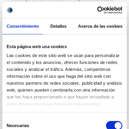
energía oscura comienza a estar presente y a escalas
cosmológicas las dos compiten en importancia.
Ambas constituyen el Universo oscuro, el 95% del Universo, un
Consentimiento
Detalles
Acerca de las cookies
desconocido.
Un viaje cognitivo sin fin
Entender nuestro universo es algo tan complejo como
Esta página web usa cookies
fascinante. Conocer la naturaleza de la materia oscura y la
Las cookies de este sitio web se usan para personalizar
energía oscura podría dar indicaciones sobre su futuro, si se va
el contenido y los anuncios, ofrecer funciones de redes
a seguir expandiendo, si va llegar un momento en el que va a
sociales y analizar el tráfico. Además, compartimos
colapsar…
información sobre el uso que haga del sitio web con
Conocer qué es lo que vemos o cuya presencia detectamos
nuestros partners de redes sociales, publicidad y análisis
puede llevar siglos. Un ejemplo paradigmático es la galaxia
web, quienes pueden combinarla con otra información
Andrómeda, visible en el cielo a simple vista, sin necesidad de
que les haya proporcionado o que hayan recopilado a
instrumentos ópticos. En el hemisferio norte, hay registros de
su presencia desde hace mil años, pero su naturaleza no se
partir del uso que haya hecho de sus servicios.
conoció hasta que la tecnología avanzó lo suficiente para que
los científicos pudieran observarla con el telescopio adecuado y
Selección
comprender que “utilizando” algunas estrellas podía conocerse
Necesarias
de
la distancia a la que se encontraba y consecuentemente su