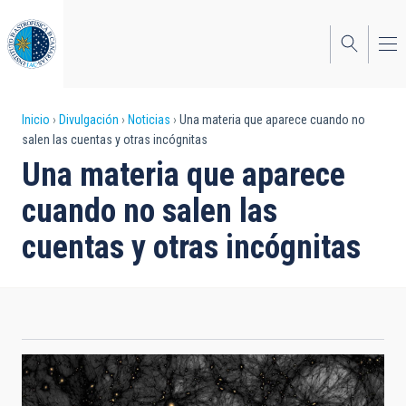
Pasar
al
contenido
principal
Sobrescribir
Inicio
Divulgación
Noticias
Una materia que aparece cuando no
salen las cuentas y otras incógnitas
enlaces
Una materia que aparece
de
cuando no salen las
ayuda
cuentas y otras incógnitas
a
la
navegación