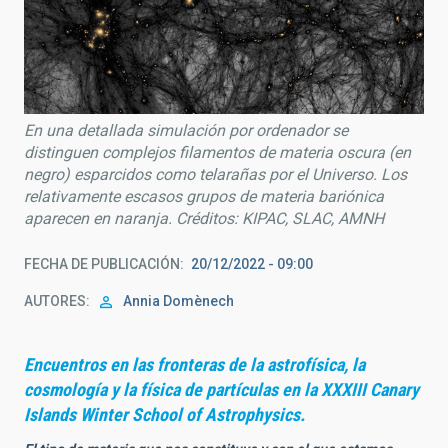
En una detallada simulación por ordenador se
distinguen complejos filamentos de materia oscura (en
negro) esparcidos como telarañas por el Universo. Los
relativamente escasos grupos de materia bariónica
aparecen en naranja. Créditos: KIPAC, SLAC, AMNH
FECHA DE PUBLICACIÓN
20/12/2022 - 09:00
AUTORES
Annia Domènech
Encuentros en las fronteras de la astrofísica, la
cosmología y la física de partículas en la XXXIII Canary
Islands Winter School of Astrophysics.