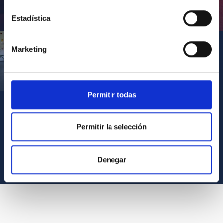
Inauguración de CosmoLab 2023-2027
Estadística
Marketing
Visita del Presidente de Canarias al IACTEC
Permitir todas
Permitir la selección
VER TODOS LOS ARCHIVOS MULTIMEDIA
Denegar