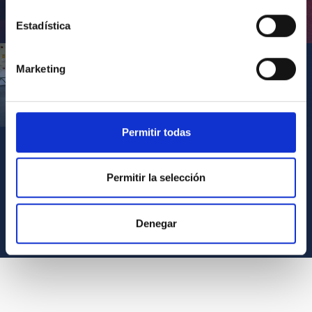
Inauguración de CosmoLab 2023-2027
Estadística
Marketing
Visita del Presidente de Canarias al IACTEC
Permitir todas
Permitir la selección
VER TODOS LOS ARCHIVOS MULTIMEDIA
Denegar