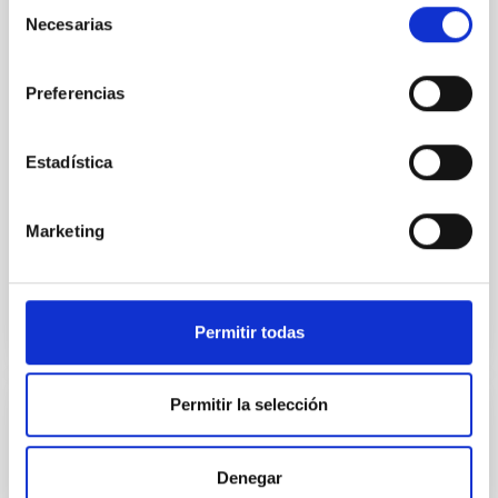
Selección
internacional SUBSTELLAR ASTROPHYSICS
Necesarias
de
2026, que se celebrará del 10 al 14 de agosto
cerca de la histórica ciudad de Tordesillas, en
consentimiento
Castilla, España. Esta conferencia reunirá a
Preferencias
investigadores interesados en la ciencia
subestelar, con especial énfasis en el
Estadística
Hotel El Montico (Urb. el Montico, 148, 47100
Tordesillas, Valladolid).
Marketing
01:00
01:00
Permitir todas
Permitir la selección
Próximas
15
17
Denegar