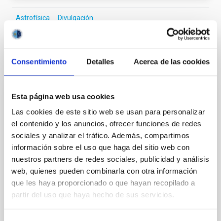
Astrofísica
Divulgación
Consentimiento
Detalles
Acerca de las cookies
Te puede interesar
Próximas
Esta página web usa cookies
10
14
Las cookies de este sitio web se usan para personalizar
el contenido y los anuncios, ofrecer funciones de redes
AUG
26
AUG
26
sociales y analizar el tráfico. Además, compartimos
información sobre el uso que haga del sitio web con
nuestros partners de redes sociales, publicidad y análisis
web, quienes pueden combinarla con otra información
CONGRESO
que les haya proporcionado o que hayan recopilado a
Substellar Astrophysics 2026
partir del uso que haya hecho de sus servicios.
Nos complace anunciar la conferencia