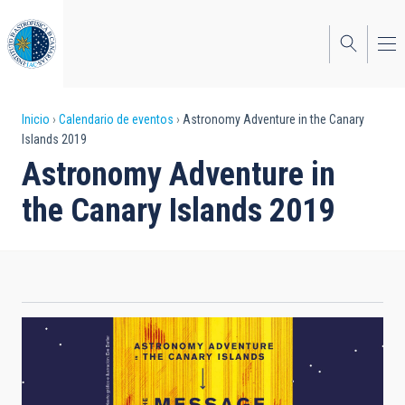
Pasar
al
contenido
principal
Sobrescribir
Inicio
Calendario de eventos
Astronomy Adventure in the Canary
Islands 2019
enlaces
Astronomy Adventure in
de
the Canary Islands 2019
ayuda
a
la
navegación