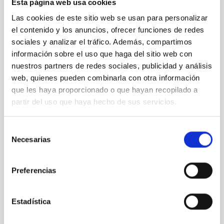
Esta página web usa cookies
Mantener a los Observatorios de Canarias (OOCC)
Las cookies de este sitio web se usan para personalizar
entre los sitios más competitivos del Mundo para la
el contenido y los anuncios, ofrecer funciones de redes
observación Astronómica requiere de un esfuerzo
sociales y analizar el tráfico. Además, compartimos
continuado...
información sobre el uso que haga del sitio web con
nuestros partners de redes sociales, publicidad y análisis
web, quienes pueden combinarla con otra información
que les haya proporcionado o que hayan recopilado a
partir del uso que haya hecho de sus servicios.
Selección
SUBVENCIÓN
Necesarias
de
Agujeros negros y la evolución de las
consentimiento
galaxias más masivas del universo
Preferencias
Nuestro entendimiento teórico de la cosmología es, a
priori, incompatible con las observaciones. En un
Estadística
Universo dominado por materia oscura se espera
que las...