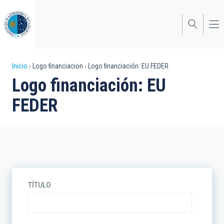
Pasar
al
contenido
principal
Sobrescribir
Inicio
Logo financiacion
Logo financiación: EU FEDER
Logo financiación: EU
enlaces
FEDER
de
ayuda
a
la
navegación
TÍTULO