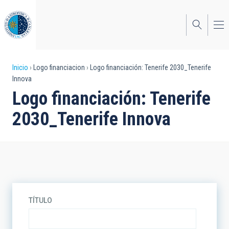
Pasar
al
contenido
principal
Sobrescribir
Inicio
Logo financiacion
Logo financiación: Tenerife 2030_Tenerife
Innova
enlaces
Logo financiación: Tenerife
de
2030_Tenerife Innova
ayuda
a
la
navegación
TÍTULO