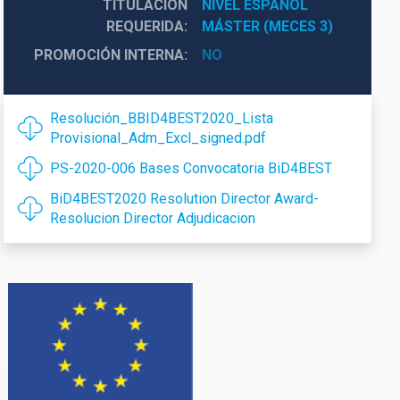
TITULACIÓN
NIVEL ESPAÑOL 
REQUERIDA
MÁSTER (MECES 3)
PROMOCIÓN INTERNA
NO
Resolución_BBID4BEST2020_Lista
Provisional_Adm_Excl_signed.pdf
PS-2020-006 Bases Convocatoria BiD4BEST
BiD4BEST2020 Resolution Director Award-
Resolucion Director Adjudicacion