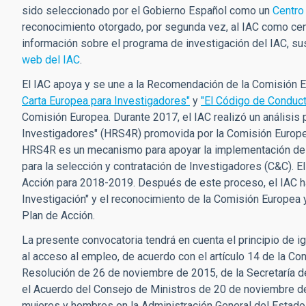
sido seleccionado
por el Gobierno Español
como un
Centro
reconocimiento otorgado, por segunda vez, al IAC como cen
información sobre el programa de investigación del IAC, su
web del IAC
.
El IAC apoya y se une a la Recomendación de la Comisión
Carta Europea para Investigadores"
y
"El Código de Conduct
Comisión Europea. Durante 2017, el IAC realizó un análisi
Investigadores" (HRS4R) promovida por la Comisión Europea
HRS4R es un mecanismo para apoyar la implementación de l
para la selección y contratación de Investigadores (C&C). 
Acción para 2018-2019. Después de este proceso, el IAC h
Investigación" y el reconocimiento de la Comisión Europea
Plan de Acción.
La presente convocatoria tendrá en cuenta el principio de i
al acceso al empleo, de acuerdo con el artículo 14 de la Co
Resolución de 26 de noviembre de 2015, de la Secretaría d
el Acuerdo del Consejo de Ministros de 20 de noviembre de 
mujeres y hombres en la Administración General del Estado