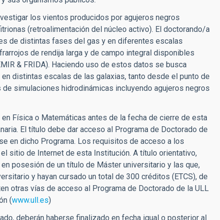
nvestigar los vientos producidos por agujeros negros
rionas (retroalimentación del núcleo activo). El doctorando/a
es de distintas fases del gas y en diferentes escalas
rarrojos de rendija larga y de campo integral disponibles
R & FRIDA). Haciendo uso de estos datos se busca
r en distintas escalas de las galaxias, tanto desde el punto de
 de simulaciones hidrodinámicas incluyendo agujeros negros
a en Física o Matemáticas antes de la fecha de cierre de esta
naria. El título debe dar acceso al Programa de Doctorado de
rse en dicho Programa. Los requisitos de acceso a los
itio de Internet de esta Institución. A título orientativo,
en posesión de un título de Máster universitario y las que,
versitario y hayan cursado un total de 300 créditos (ETCS), de
ten otras vías de acceso al Programa de Doctorado de la ULL
ón (
www.ull.es
)
o, deberán haberse finalizado en fecha igual o posterior al