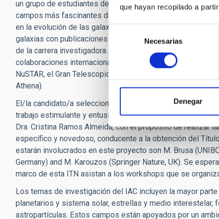
un grupo de estudiantes de doctorado en las instituciones p
que hayan recopilado a parti
campos más fascinantes de la Astrofísica: la formación d
en la evolución de las galaxias. La ITN incluye expertos en e
Selección
galaxias con publicaciones de gran impacto y amplia experi
Necesarias
de
de la carrera investigadora. Todos los investigadores senior
consentimiento
colaboraciones internacionales relacionadas con la obten
NuSTAR, el Gran Telescopio CANARIAS - GTC), simulaciones
Athena).
Denegar
El/la candidato/a seleccionado/a tendrá su lugar de trabajo
trabajo estimulante y entusiasta. Se incorporará al grupo de
Dra. Cristina Ramos Almeida, con el propósito de realizar t
específico y novedoso, conducente a la obtención del Títul
estarán involucrados en este proyecto son M. Brusa (UNIBO, 
Germany) and M. Karouzos (Springer Nature, UK). Se espera
marco de esta ITN asistan a los workshops que se organiza
Los temas de investigación del IAC incluyen la mayor parte
planetarios y sistema solar, estrellas y medio interestelar,
astropartículas. Estos campos están apoyados por un ambi