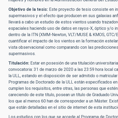
Objetivo de la tesis:
Este proyecto de tesis consiste en i
supermasivos y el efecto que producen en sus galaxias anfit
llevará a cabo un estudio de estos vientos usando trazador
espaciales haciendo uso de datos en rayos-X, óptico y/o inf
dentro de la ITN (
XMM-Newton, VLT/MUSE & KMOS, GTC/EMI
cuantificar el impacto de los vientos en la formación estela
vista observacional como comparando con las predicciones
supermasivos.
Titulación:
Estar en posesión de una titulación universitari
convocatoria:
31 de marzo de 2020 a las 23:59 hora local ca
la ULL, estando en disposición de ser admitido o matricula
Programas de Doctorado de la ULL están especificados en el s
cumplen los requisitos, entre otras, las personas que estén 
careciendo de este título, posean un título de Graduado Uni
los que al menos 60 han de corresponder a un Máster. Exis
que están detalladas en el sitio de internet de esta instituci
Los estudios con los que se accede al Programa de Doctorad