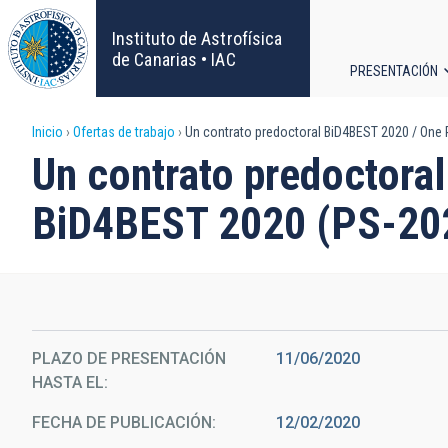
Pasar
al
Instituto de Astrofísica
contenido
de Canarias • IAC
PRESENTACIÓN
principal
Navega
Sobrescribir
Inicio
Ofertas de trabajo
Un contrato predoctoral BiD4BEST 2020 / One 
principa
Un contrato predoctora
enlaces
BiD4BEST 2020 (PS-20
de
ayuda
a
la
PLAZO DE PRESENTACIÓN
11/06/2020
HASTA EL
navegación
FECHA DE PUBLICACIÓN
12/02/2020