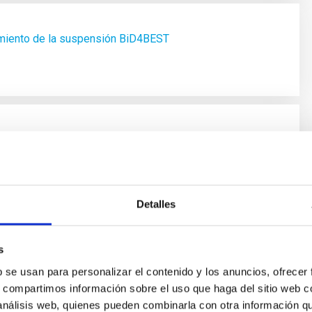
miento de la suspensión BiD4BEST
IAC
Detalles
s
ia un
contrato pre-doctoral en Astrofísica en el marco de la
b se usan para personalizar el contenido y los anuncios, ofrecer
ons for Black hole Evolution STudies” (BiD4BEST - H2020-
s, compartimos información sobre el uso que haga del sitio web 
erada por el Prof. Francesco Sharkar servirá para contratar a
 análisis web, quienes pueden combinarla con otra información q