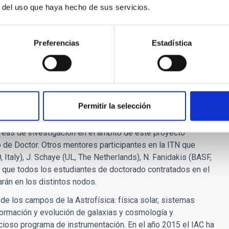
articipantes en la red y darles formación en uno de los
r del uso que haya hecho de sus servicios.
e agujeros negros supermasivos y el impacto de los mismos
l estudio de las galaxias activas y la evolución de las
encia en la supervisión de estudiantes en diferentes etapas
Preferencias
Estadística
 que participan en la ITN participan en distintas
ción de datos observacionales (por ejemplo, J-PAS, COSMOS,
 (por ejemplo EAGLE) o misiones espaciales (e.g. eROSITA,
Permitir la selección
 en la sede central del IAC en La Laguna, en un ambiente de
 investigación “Activity phenomena in galaxies”, cuya IP es la
areas de investigación en el ámbito de este proyecto
o de Doctor. Otros mentores participantes en la ITN que
Italy), J. Schaye (UL, The Netherlands), N. Fanidakis (BASF,
 que todos los estudiantes de doctorado contratados en el
rán en los distintos nodos.
 de los campos de la Astrofísica:
física solar, sistemas
 formación y evolución de galaxias y cosmología y
cioso programa de instrumentación.
En el año 2015 el IAC ha