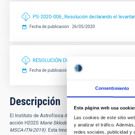
PS-2020-006_Resolución declarando el levanta
Fecha de publicación
26/05/2020
RESOLUCIÓN DEL DIRECTOR DEL CONSORCIO 
Fecha de publicación
20/03/2020
Consentimiento
Descripción
Esta página web usa cookie
El Instituto de Astrofísica de Canarias (
IAC
, Tenerife) anunc
Las cookies de este sitio we
acción H2020
Marie Skłodowska-Curie
“Big Data applicati
y analizar el tráfico. Ademá
MSCA-ITN-2019).
Esta Innovative Training Network (ITN) lid
redes sociales, publicidad y