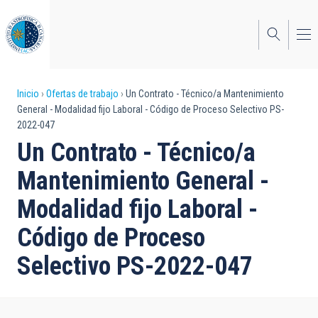
Pasar
al
contenido
principal
Sobrescribir
Inicio
Ofertas de trabajo
Un Contrato - Técnico/a Mantenimiento
General - Modalidad fijo Laboral - Código de Proceso Selectivo PS-
enlaces
2022-047
de
Un Contrato - Técnico/a
ayuda
Mantenimiento General -
a
Modalidad fijo Laboral -
la
Código de Proceso
navegación
Selectivo PS-2022-047