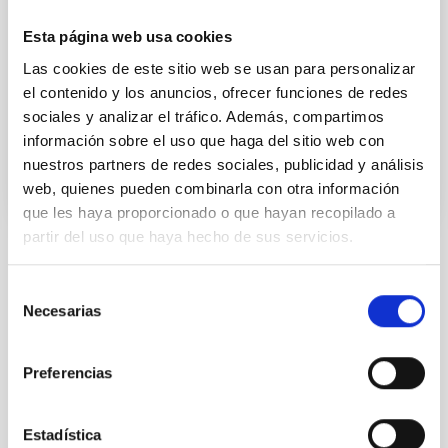
García Méndez
Esta página web usa cookies
Instituto de Astrofísica de
Canarias (IAC)
Las cookies de este sitio web se usan para personalizar
Jefe/a Contabilidad
el contenido y los anuncios, ofrecer funciones de redes
sociales y analizar el tráfico. Además, compartimos
información sobre el uso que haga del sitio web con
nuestros partners de redes sociales, publicidad y análisis
Vocal
web, quienes pueden combinarla con otra información
que les haya proporcionado o que hayan recopilado a
partir del uso que haya hecho de sus servicios.
ESTADO
Selección
RESUELTO
Necesarias
de
PERFIL DEL PUESTO
consentimiento
TÉCNICO/A
Preferencias
TITULACIÓN REQUERIDA
NIVEL ESPAÑOL TÉCNICO SUPERIOR - FP (MECES 
1)
Estadística
ESPECIALIDAD