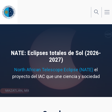
Pasar
al
contenido
principal
NATE: Eclipses totales de Sol (2026-
2027)
North African Telescope Eclipse (NATE)
el
proyecto del IAC que une ciencia y sociedad