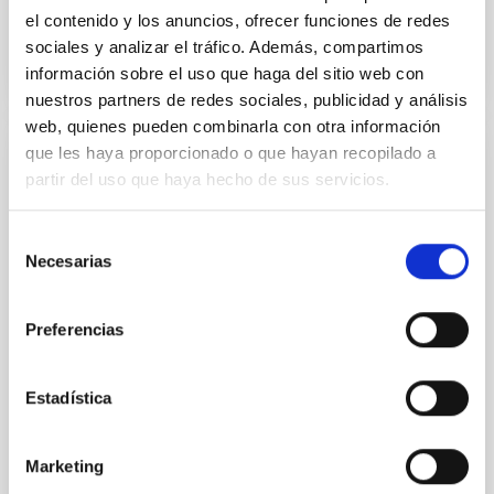
el contenido y los anuncios, ofrecer funciones de redes
sociales y analizar el tráfico. Además, compartimos
información sobre el uso que haga del sitio web con
nuestros partners de redes sociales, publicidad y análisis
web, quienes pueden combinarla con otra información
que les haya proporcionado o que hayan recopilado a
FIJO TURNO LIBRE
partir del uso que haya hecho de sus servicios.
UN CONTRATO - TÉCNICO/A
MANTENIMIENTO GENERAL
Selección
OBSERVATORIOS (ORM-LA PALMA) - FIJO
Necesarias
de
LABORAL -PS-2026-031
consentimiento
Preferencias
Se convoca proceso selectivo para el ingreso, como
personal laboral fijo, de un puesto de trabajo con la
categoría profesional de Técnico/a Mantenimiento
Estadística
General, acogido a Convenio y que tendrá
Marketing