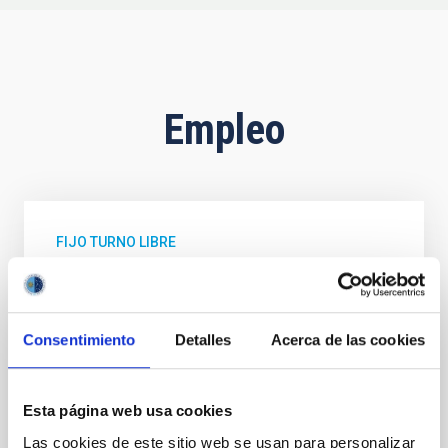
Empleo
FIJO TURNO LIBRE
UN CONTRATO - TÉCNICO/A DE TALLER -
ESPECIALIDAD MECÁNICA- FIJO
LABORAL - PS-2026-032
Consentimiento
Detalles
Acerca de las cookies
Se convoca proceso selectivo para el ingreso, como
personal laboral fijo, de un puesto de trabajo con la
categoría profesional de Técnico/a de Taller, acogido
Esta página web usa cookies
al Convenio y que tendrá, entre otras
Las cookies de este sitio web se usan para personalizar