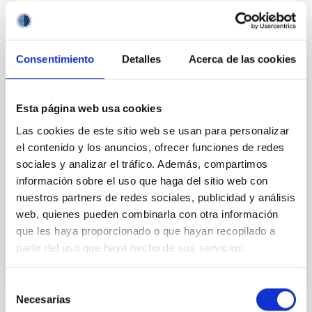
Consentimiento
Detalles
Acerca de las cookies
FIJO TURNO LIBRE
UN CONTRATO - TÉCNICO/A DE TALLER -
Esta página web usa cookies
ESPECIALIDAD MECÁNICA- FIJO
Las cookies de este sitio web se usan para personalizar
LABORAL - PS-2026-032
el contenido y los anuncios, ofrecer funciones de redes
sociales y analizar el tráfico. Además, compartimos
Se convoca proceso selectivo para el ingreso, como
personal laboral fijo, de un puesto de trabajo con la
información sobre el uso que haga del sitio web con
categoría profesional de Técnico/a de Taller, acogido
nuestros partners de redes sociales, publicidad y análisis
al Convenio y que tendrá, entre otras
web, quienes pueden combinarla con otra información
que les haya proporcionado o que hayan recopilado a
partir del uso que haya hecho de sus servicios.
Selección
Necesarias
de