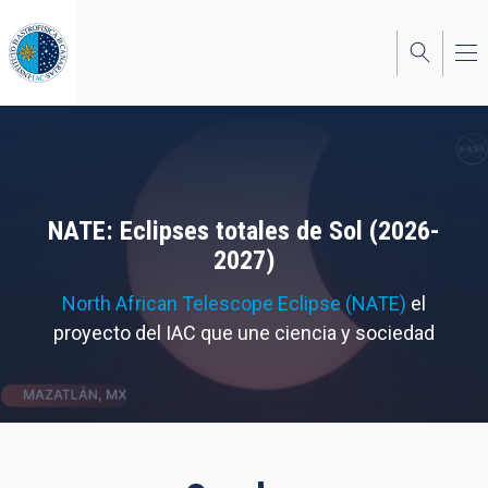
Pasar
al
contenido
principal
NATE: Eclipses totales de Sol (2026-
2027)
North African Telescope Eclipse (NATE)
el
proyecto del IAC que une ciencia y sociedad