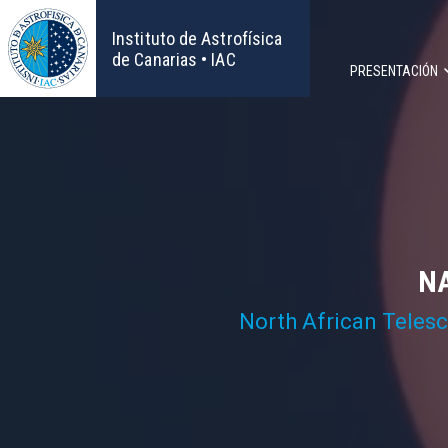
Pasar
al
Instituto de Astrofísica
contenido
de Canarias • IAC
PRESENTACIÓN
principal
Navega
principa
NA
North African Teles