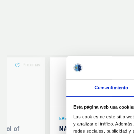
Próximas
08
Consentimiento
6
AUG
26
Esta página web usa cookie
Las cookies de este sitio we
EVENTO ASTRONÓMICO
y analizar el tráfico. Ademá
hool of
NATE en Palencia - Eclip
redes sociales, publicidad y