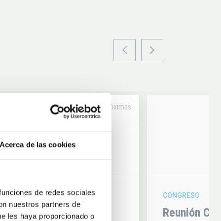
Próximas
14
Acerca de las cookies
6
AUG
26
 funciones de redes sociales
CONGRESO
con nuestros partners de
hysics 2026
Reunión Con
ue les haya proporcionado o