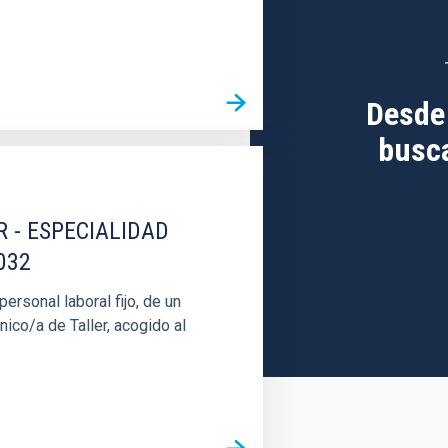
Desde
busca
R - ESPECIALIDAD
032
rsonal laboral fijo, de un
nico/a de Taller, acogido al