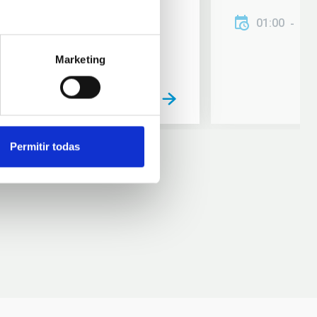
01:00
01
Marketing
Permitir todas