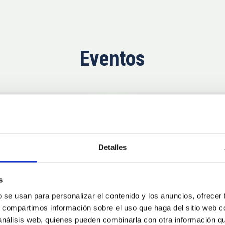
Eventos
Próximas
11
10
Detalles
AUG
26
AUG
2
s
b se usan para personalizar el contenido y los anuncios, ofrecer
CONGRESO
s, compartimos información sobre el uso que haga del sitio web 
se Agosto 2026
Substellar Astrop
 análisis web, quienes pueden combinarla con otra información q