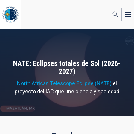
Pasar
al
contenido
principal
NATE: Eclipses totales de Sol (2026-
2027)
North African Telescope Eclipse (NATE)
el
proyecto del IAC que une ciencia y sociedad