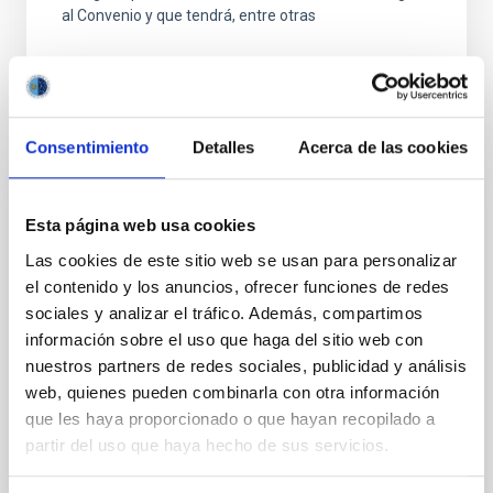
al Convenio y que tendrá, entre otras
Consentimiento
Detalles
Acerca de las cookies
FIJO TURNO LIBRE
Esta página web usa cookies
UN CONTRATO - TÉCNICO/A
Las cookies de este sitio web se usan para personalizar
MANTENIMIENTO GENERAL
el contenido y los anuncios, ofrecer funciones de redes
OBSERVATORIOS (ORM-LA PALMA) - FIJO
sociales y analizar el tráfico. Además, compartimos
LABORAL -PS-2026-031
información sobre el uso que haga del sitio web con
nuestros partners de redes sociales, publicidad y análisis
Se convoca proceso selectivo para el ingreso, como
web, quienes pueden combinarla con otra información
personal laboral fijo, de un puesto de trabajo con la
categoría profesional de Técnico/a Mantenimiento
que les haya proporcionado o que hayan recopilado a
General, acogido a Convenio y que tendrá
partir del uso que haya hecho de sus servicios.