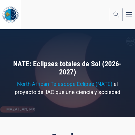
Pasar
al
contenido
principal
NATE: Eclipses totales de Sol (2026-
2027)
North African Telescope Eclipse (NATE)
el
proyecto del IAC que une ciencia y sociedad