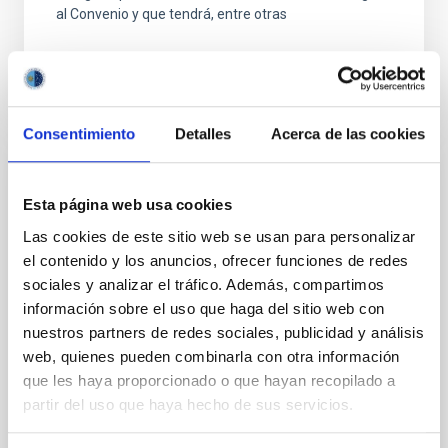
al Convenio y que tendrá, entre otras
Consentimiento
Detalles
Acerca de las cookies
FIJO TURNO LIBRE
Esta página web usa cookies
UN CONTRATO - TÉCNICO/A
Las cookies de este sitio web se usan para personalizar
MANTENIMIENTO GENERAL
el contenido y los anuncios, ofrecer funciones de redes
OBSERVATORIOS (ORM-LA PALMA) - FIJO
sociales y analizar el tráfico. Además, compartimos
LABORAL -PS-2026-031
información sobre el uso que haga del sitio web con
nuestros partners de redes sociales, publicidad y análisis
Se convoca proceso selectivo para el ingreso, como
web, quienes pueden combinarla con otra información
personal laboral fijo, de un puesto de trabajo con la
categoría profesional de Técnico/a Mantenimiento
que les haya proporcionado o que hayan recopilado a
General, acogido a Convenio y que tendrá
partir del uso que haya hecho de sus servicios.