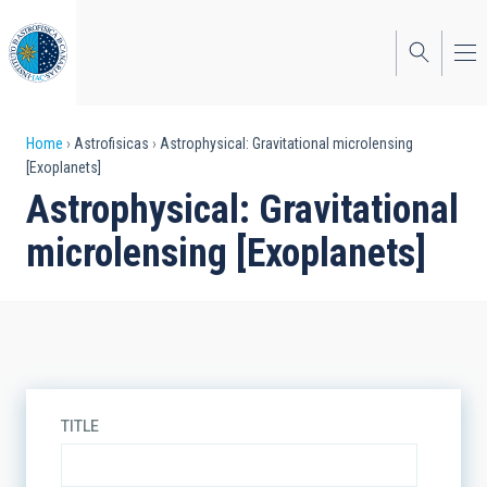
Skip
to
main
content
Breadcrumb
Home
Astrofisicas
Astrophysical: Gravitational microlensing
[Exoplanets]
Astrophysical: Gravitational
microlensing [Exoplanets]
TITLE