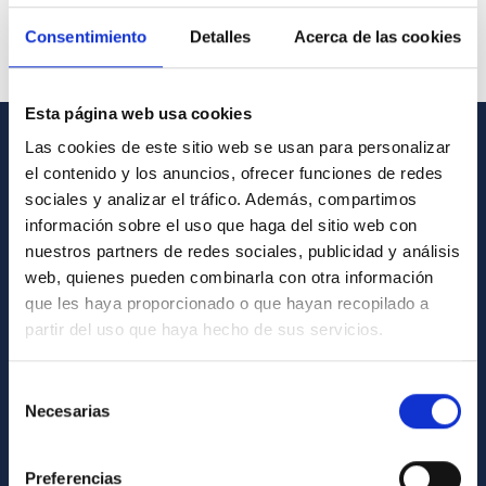
Consentimiento
Detalles
Acerca de las cookies
Esta página web usa cookies
Las cookies de este sitio web se usan para personalizar
GENERAL INFORMATION
el contenido y los anuncios, ofrecer funciones de redes
sociales y analizar el tráfico. Además, compartimos
Contact
información sobre el uso que haga del sitio web con
How to get to the IAC
nuestros partners de redes sociales, publicidad y análisis
web, quienes pueden combinarla con otra información
List of personnel
que les haya proporcionado o que hayan recopilado a
Library
partir del uso que haya hecho de sus servicios.
General register
Selección
Necesarias
de
ABOUT THE IAC
consentimiento
Legislation
Preferencias