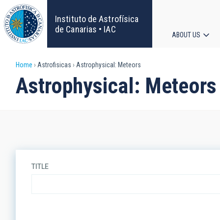
Skip
to
Instituto de Astrofísica
main
de Canarias • IAC
ABOUT US
content
Main
Breadcrumb
Home
Astrofisicas
Astrophysical: Meteors
navigat
Astrophysical: Meteors
TITLE