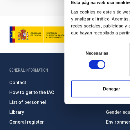
Esta página web usa cookie
Las cookies de este sitio we
y analizar el tráfico. Ademá
redes sociales, publicidad y
que hayan recopilado a parti
Selección
Necesarias
de
consentimiento
GENERAL INFORMATION
ABOUT THE IA
Contact
Legislation
Denegar
How to get to the IAC
Transpare
List of personnel
Code of eth
Library
Gender equa
General register
Environment