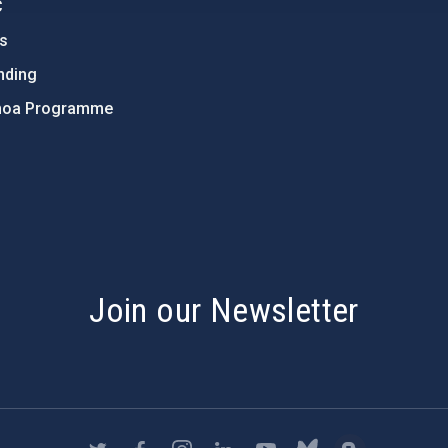
C
ts
nding
hoa Programme
s
Join our Newsletter