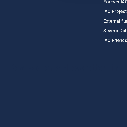
Forever IA
IAC Projec
External fu
Severo Oc
IAC Friend
PostFooter > Newsletter link