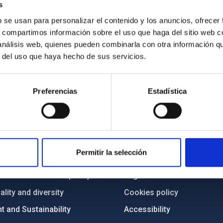
s
b se usan para personalizar el contenido y los anuncios, ofrecer
s, compartimos información sobre el uso que haga del sitio web 
 análisis web, quienes pueden combinarla con otra información q
r del uso que haya hecho de sus servicios.
Preferencias
Estadística
C
IAC PORTAL
Sitemap
Permitir la selección
ncy
Privacy policy
ics and anti-fraud policy
Legal notice
lity and diversity
Cookies policy
 and Sustainability
Accessibility