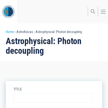
Skip
to
main
content
Breadcrumb
Home
Astrofisicas
Astrophysical: Photon decoupling
Astrophysical: Photon
decoupling
TITLE