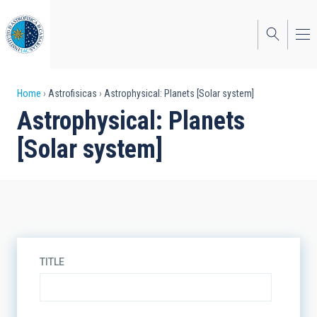
Skip
to
main
content
Breadcrumb
Home
Astrofisicas
Astrophysical: Planets [Solar system]
Astrophysical: Planets
[Solar system]
TITLE