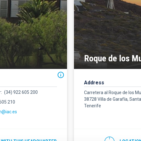
Roque de los M
Address
r
(34) 922 605 200
Carretera al Roque de los M
38728 Villa de Garafía, Sant
 605 210
Tenerife
m@iac.es