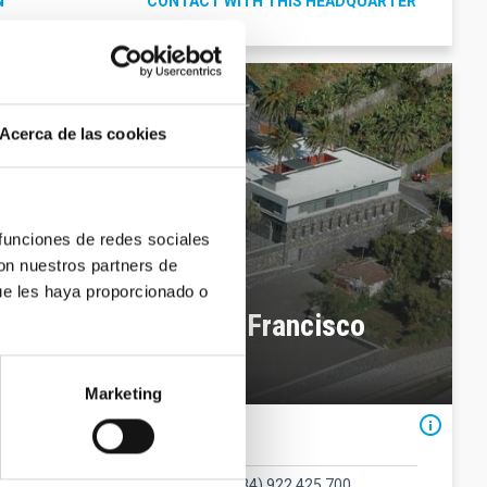
N
CONTACT WITH THIS HEADQUARTER
Acerca de las cookies
 funciones de redes sociales
con nuestros partners de
ue les haya proporcionado o
ophysics at La Palma Francisco
Marketing
Contact
Phone number
(34) 922 425 700