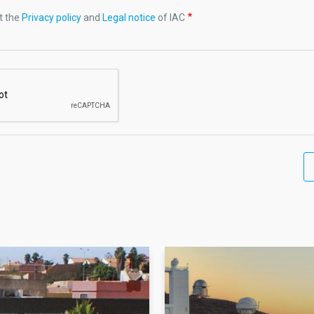
t the
Privacy policy
and
Legal notice
of IAC