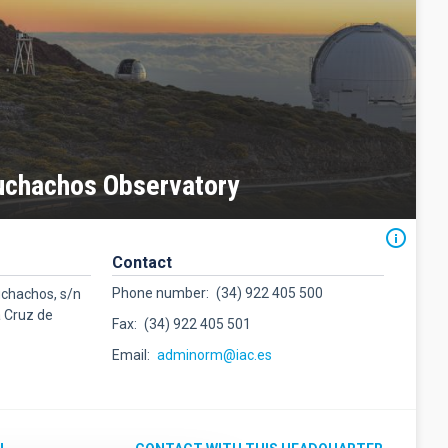
uchachos Observatory
Contact
Phone number
(34) 922 405 500
uchachos, s/n
a Cruz de
Fax
(34) 922 405 501
Email
adminorm@iac.es