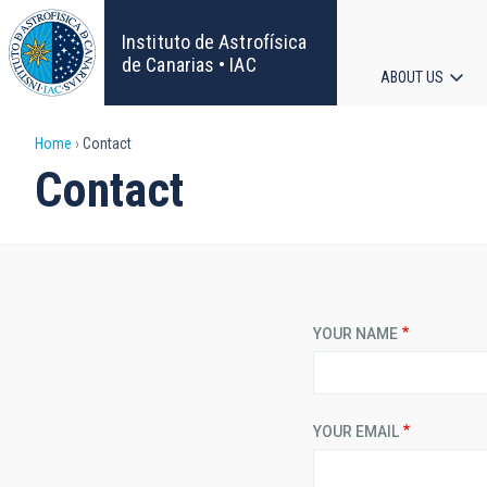
Skip
to
Instituto de Astrofísica
main
de Canarias • IAC
ABOUT US
content
Main
Breadcrumb
Home
Contact
navigat
Contact
YOUR NAME
YOUR EMAIL