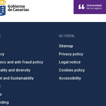
C
IAC PORTAL
Sitemap
ncy
Privacy policy
ics and anti-fraud policy
Legal notice
lity and diversity
Cookies policy
 and Sustainability
Accessibility
C
ts
nding