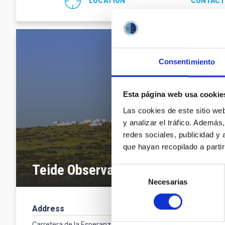
LOCATION
CONTACT
Consentimiento
Esta página web usa cookie
Las cookies de este sitio we
y analizar el tráfico. Ademá
redes sociales, publicidad y
que hayan recopilado a parti
Teide Observatory
Selección
Necesarias
de
consentimiento
Address
Contact
Phone numbe
Carretera de la Esperanza, s/n,