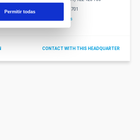
Fax
(34) 922 425 701
Permitir todas
alma
Email
calp@iac.es
N
CONTACT WITH THIS HEADQUARTER