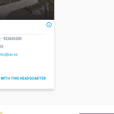
r
922605200
10
ctec@iac.es
 WITH THIS HEADQUARTER