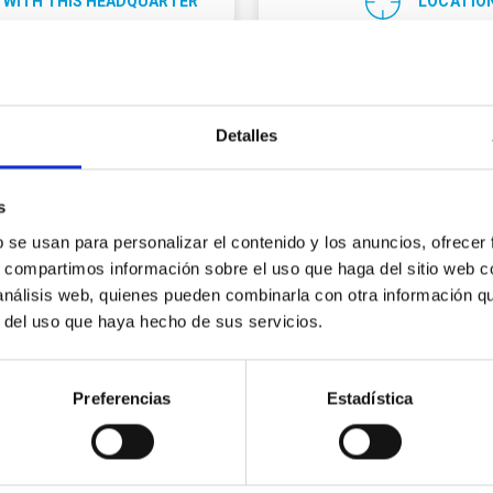
 WITH THIS HEADQUARTER
LOCATIO
Detalles
s
b se usan para personalizar el contenido y los anuncios, ofrecer
s, compartimos información sobre el uso que haga del sitio web 
 análisis web, quienes pueden combinarla con otra información q
Center for Astr
r del uso que haya hecho de sus servicios.
Sánchez
Preferencias
Estadística
Address
r
(34) 922 329 100
Apartado de Correos 50