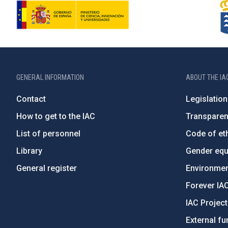
GENERAL INFORMATION
ABOUT THE IA
Contact
Legislation
How to get to the IAC
Transpare
List of personnel
Code of eth
Library
Gender equa
General register
Environment
Forever IA
IAC Projec
External fu