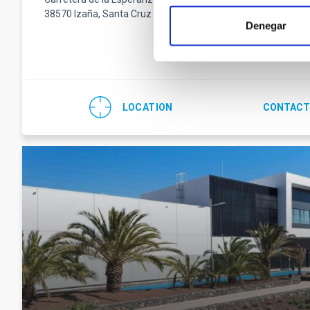
38570 Izaña, Santa Cruz de Tenerife
Fax
(34) 922
Denegar
Email
teide-
LOCATION
CONTACT