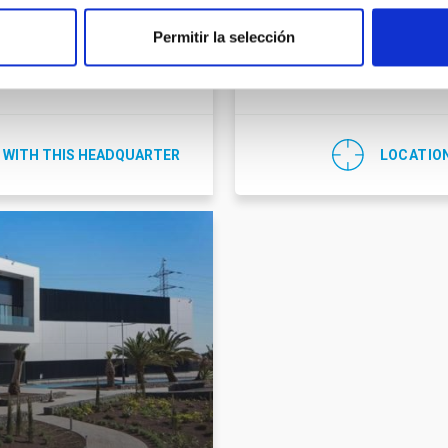
C/ Cuesta de San José, s/n
 329 117
Permitir la selección
E-38712 - Breña Baja - La P
ot@iac.es
España
 WITH THIS HEADQUARTER
LOCATIO