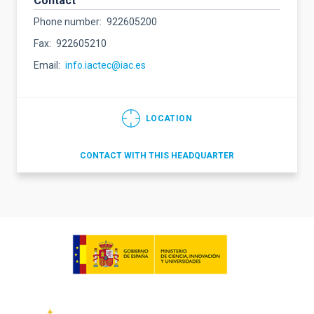
Contact
Phone number
922605200
Fax
922605210
Email
info.iactec@iac.es
LOCATION
CONTACT WITH THIS HEADQUARTER