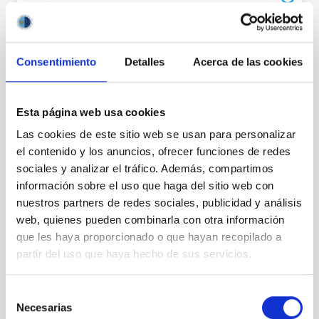
Address
Carretera de la Esperanza, s/n,
38570 Izaña, Santa Cruz de Tenerife
Consentimiento
Detalles
Acerca de las cookies
Contact
Phone number
(34) 922 329 100
Esta página web usa cookies
Fax
(34) 922 329 117
Las cookies de este sitio web se usan para personalizar
Email
teide-ot@iac.es
el contenido y los anuncios, ofrecer funciones de redes
sociales y analizar el tráfico. Además, compartimos
información sobre el uso que haga del sitio web con
LOCATION
nuestros partners de redes sociales, publicidad y análisis
web, quienes pueden combinarla con otra información
que les haya proporcionado o que hayan recopilado a
CONTACT WITH THIS HEADQUARTER
partir del uso que haya hecho de sus servicios.
Selección
Necesarias
de