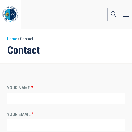
Skip
to
main
content
Breadcrumb
Home
Contact
Contact
YOUR NAME
YOUR EMAIL