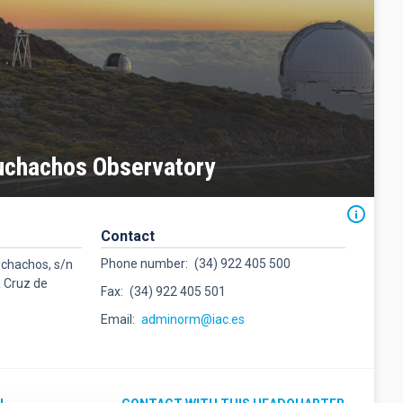
uchachos Observatory
Contact
Phone number
(34) 922 405 500
uchachos, s/n
a Cruz de
Fax
(34) 922 405 501
Email
adminorm@iac.es