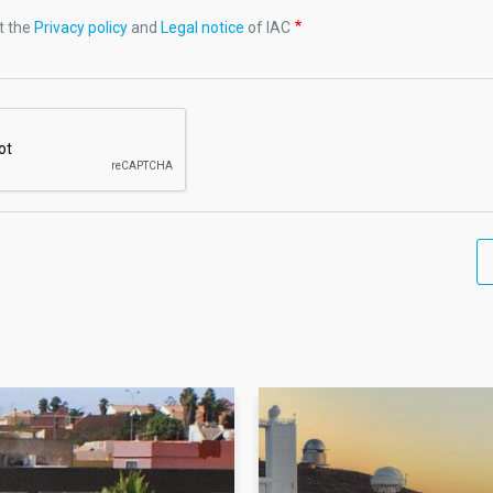
t the
Privacy policy
and
Legal notice
of IAC