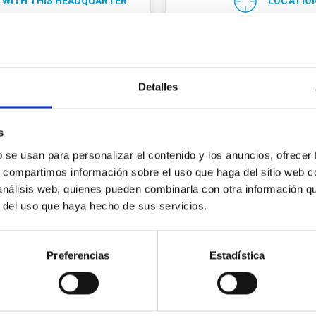
 WITH THIS HEADQUARTER
LOCATIO
Detalles
s
b se usan para personalizar el contenido y los anuncios, ofrecer
s, compartimos información sobre el uso que haga del sitio web 
 análisis web, quienes pueden combinarla con otra información q
Center for Astr
r del uso que haya hecho de sus servicios.
Sánchez
Preferencias
Estadística
Address
r
(34) 922 329 100
Apartado de Correos 50