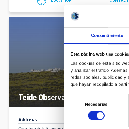
LOCATION
CONTACT
Consentimiento
Esta página web usa cookie
Las cookies de este sitio we
y analizar el tráfico. Ademá
redes sociales, publicidad y
que hayan recopilado a parti
Teide Observatory
Selección
Necesarias
de
consentimiento
Address
Contact
Phone numbe
Carretera de la Esperanza, s/n,