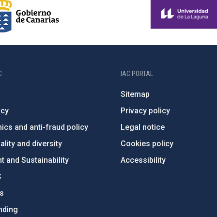
C
IAC PORTAL
Sitemap
ncy
Privacy policy
ics and anti-fraud policy
Legal notice
lity and diversity
Cookies policy
 and Sustainability
Accessibility
C
ts
nding