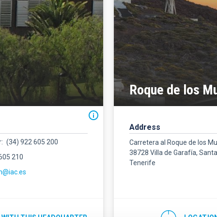
Roque de los M
Address
r
(34) 922 605 200
Carretera al Roque de los M
38728 Villa de Garafía, Sant
 605 210
Tenerife
m@iac.es