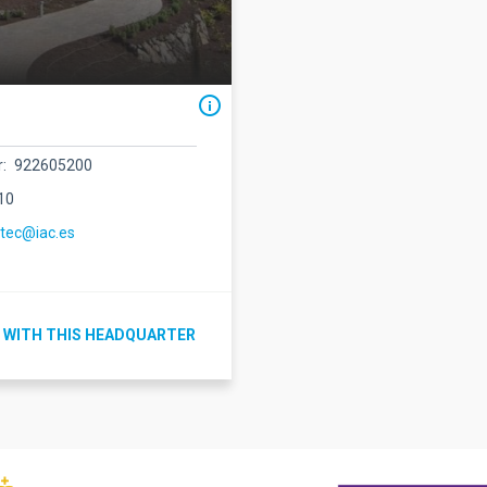
r
922605200
10
ctec@iac.es
 WITH THIS HEADQUARTER