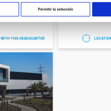
C/ Cuesta de San José, s/n
 329 117
Permitir la selección
E-38712 - Breña Baja - La P
ot@iac.es
España
 WITH THIS HEADQUARTER
LOCATIO