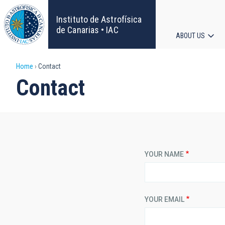
Skip
to
Instituto de Astrofísica
main
de Canarias • IAC
ABOUT US
content
Main
Breadcrumb
Home
Contact
navigat
Contact
YOUR NAME
YOUR EMAIL