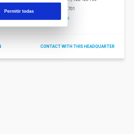
Fax
(34) 922 425 701
Permitir todas
alma
Email
calp@iac.es
N
CONTACT WITH THIS HEADQUARTER