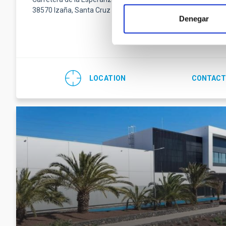
38570 Izaña, Santa Cruz de Tenerife
Fax
(34) 922
Denegar
Email
teide-
LOCATION
CONTACT