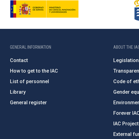
GENERAL INFORMATION
ABOUT THE IA
Contact
Legislation
How to get to the IAC
Transpare
List of personnel
Code of eth
Library
Gender equa
General register
Environment
Forever IA
IAC Projec
External fu