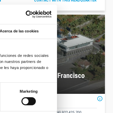
N
CONTACT WITH THIS HEADQUARTER
Acerca de las cookies
 funciones de redes sociales
con nuestros partners de
ue les haya proporcionado o
ophysics at La Palma Francisco
Marketing
Contact
Phone number
(34) 922 425 700