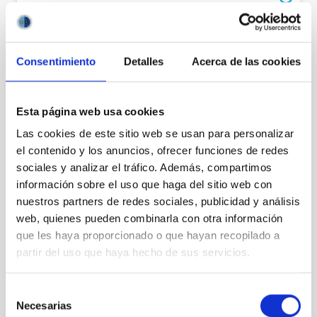
Address
Carretera de la Esperanza, s/n,
38570 Izaña, Santa Cruz de Tenerife
Consentimiento
Detalles
Acerca de las cookies
Contact
Phone number
(34) 922 329 100
Esta página web usa cookies
Fax
(34) 922 329 117
Las cookies de este sitio web se usan para personalizar
Email
teide-ot@iac.es
el contenido y los anuncios, ofrecer funciones de redes
sociales y analizar el tráfico. Además, compartimos
información sobre el uso que haga del sitio web con
LOCATION
nuestros partners de redes sociales, publicidad y análisis
web, quienes pueden combinarla con otra información
que les haya proporcionado o que hayan recopilado a
CONTACT WITH THIS HEADQUARTER
partir del uso que haya hecho de sus servicios.
Selección
Necesarias
de