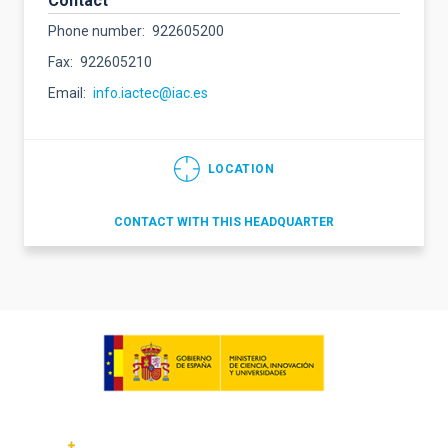
Contact
Phone number
922605200
Fax
922605210
Email
info.iactec@iac.es
LOCATION
CONTACT WITH THIS HEADQUARTER