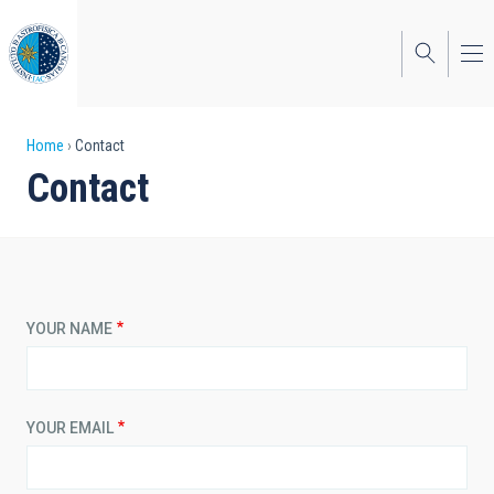
Skip
to
main
content
Breadcrumb
Home
Contact
Contact
YOUR NAME
YOUR EMAIL