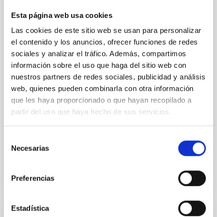
Especialidad Mecánica- Fijo Laboral - PS-
Esta página web usa cookies
2026-032
Las cookies de este sitio web se usan para personalizar
Se convoca proceso selectivo para el ingreso, como
el contenido y los anuncios, ofrecer funciones de redes
personal laboral fijo, de un puesto de trabajo con la
sociales y analizar el tráfico. Además, compartimos
categoría profesional de Técnico/a de Taller, acogido
información sobre el uso que haga del sitio web con
al Convenio y que tendrá, entre otras, las siguientes
nuestros partners de redes sociales, publicidad y análisis
funciones: Realización de trabajos de fabricación
web, quienes pueden combinarla con otra información
mecánica, ajuste y montaje de piezas y conjuntos,
que les haya proporcionado o que hayan recopilado a
empleando máquinas herramienta
partir del uso que haya hecho de sus servicios.
Advertised on
07/13/2026
Application deadline
08/10/2026
Selección
Open
Necesarias
de
consentimiento
Preferencias
Estadística