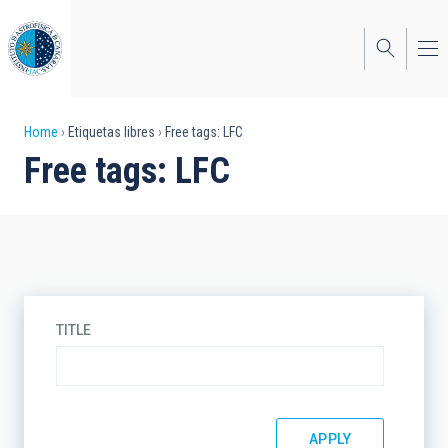
Skip
to
main
content
Breadcrumb
Home
Etiquetas libres
Free tags: LFC
Free tags: LFC
TITLE