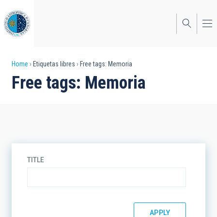
Skip
to
main
content
Breadcrumb
Home
Etiquetas libres
Free tags: Memoria
Free tags: Memoria
TITLE