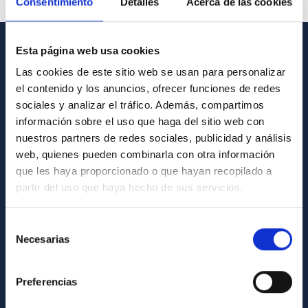
Consentimiento
Detalles
Acerca de las cookies
Esta página web usa cookies
GENERAL INFORMATION
Las cookies de este sitio web se usan para personalizar
el contenido y los anuncios, ofrecer funciones de redes
Contact
sociales y analizar el tráfico. Además, compartimos
How to get to the IAC
información sobre el uso que haga del sitio web con
List of personnel
nuestros partners de redes sociales, publicidad y análisis
web, quienes pueden combinarla con otra información
Library
que les haya proporcionado o que hayan recopilado a
General register
partir del uso que haya hecho de sus servicios.
ABOUT THE IAC
Selección
Necesarias
de
Legislation
consentimiento
Transparency
Preferencias
Code of ethics and anti-fraud policy