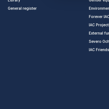
Library
Gender equa
General register
Environment
Forever IA
IAC Projec
External fu
Severo Oc
IAC Friend
PostFooter > Newsletter link