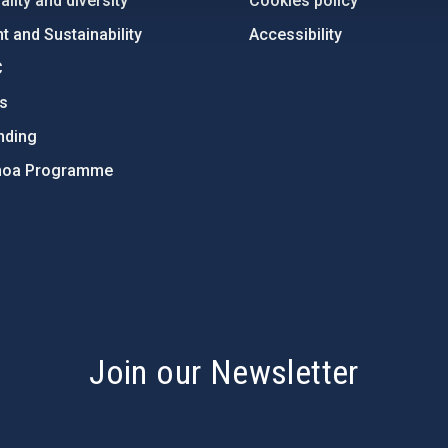
lity and diversity
Cookies policy
 and Sustainability
Accessibility
C
ts
nding
hoa Programme
s
Join our Newsletter