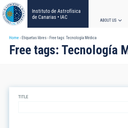
Skip
to
Instituto de Astrofísica
main
de Canarias • IAC
ABOUT US
content
Main
Breadcrumb
Home
Etiquetas libres
Free tags: Tecnología Médica
navigat
Free tags: Tecnología 
TITLE