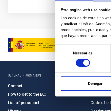
Esta página web usa cookie
Las cookies de este sitio we
y analizar el tráfico. Ademá
redes sociales, publicidad y
que hayan recopilado a parti
Selección
Necesarias
de
consentimiento
GENERAL INFORMATION
ABOUT THE IA
Denegar
Contact
Legislation
How to get to the IAC
Transpare
List of personnel
Code of eth