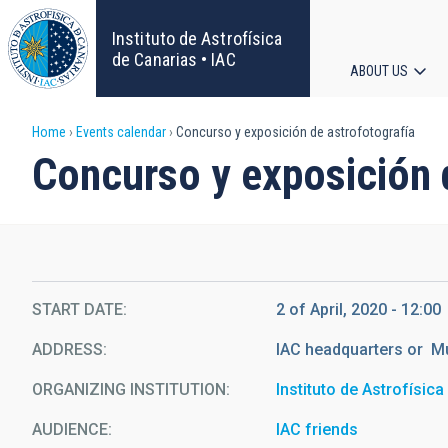
Skip
to
Instituto de Astrofísica
main
de Canarias • IAC
ABOUT US
content
Main
Breadcrumb
Home
Events calendar
Concurso y exposición de astrofotografía
navigat
Concurso y exposición 
START DATE
2 of April, 2020 - 12:00
ADDRESS
IAC headquarters or Mu
ORGANIZING INSTITUTION
Instituto de Astrofísic
AUDIENCE
IAC friends