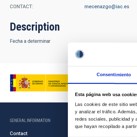
CONTACT
mecenazgo@iac.es
Description
Fecha a determinar
Consentimiento
Esta página web usa cookie
Las cookies de este sitio we
y analizar el tráfico. Ademá
redes sociales, publicidad y
GENERAL INFORMATION
ABOUT THE IA
que hayan recopilado a parti
Contact
Legislation