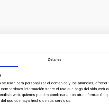
Detalles
s
b se usan para personalizar el contenido y los anuncios, ofrecer
s, compartimos información sobre el uso que haga del sitio web 
 análisis web, quienes pueden combinarla con otra información q
C
IAC PORTAL
r del uso que haya hecho de sus servicios.
Sitemap