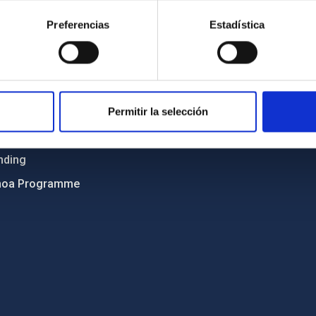
ncy
Privacy policy
Preferencias
Estadística
ics and anti-fraud policy
Legal notice
lity and diversity
Cookies policy
 and Sustainability
Accessibility
C
Permitir la selección
ts
nding
hoa Programme
s