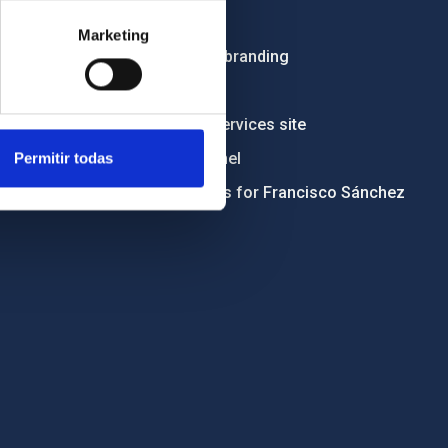
Tenders
Marketing
Institutional branding
RSS
Electronic services site
Ethics channel
Permitir todas
Condolences for Francisco Sánchez