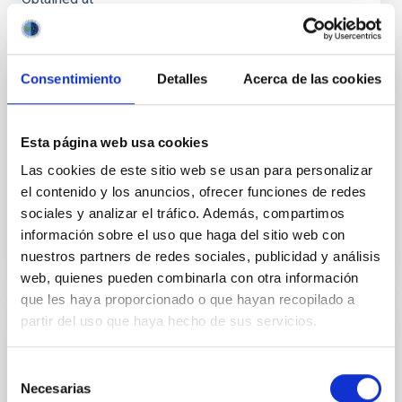
Headquarters
Inheritance Metatag - 231167b6-5c43-4e0f-82cc-
1ae8f363490d
Consentimiento
Detalles
Acerca de las cookies
Free tags
Amanar
Private
Esta página web usa cookies
No
Authors
Las cookies de este sitio web se usan para personalizar
Iván
Jiménez Montalvo
el contenido y los anuncios, ofrecer funciones de redes
sociales y analizar el tráfico. Además, compartimos
Category
información sobre el uso que haga del sitio web con
Events and activities
Credits
nuestros partners de redes sociales, publicidad y análisis
SCIENCE COMMUNICATION AND OUTREACH UNIT
web, quienes pueden combinarla con otra información
que les haya proporcionado o que hayan recopilado a
Inheritance Metatag - 62fb6d93-9674-4511-8ba6-
partir del uso que haya hecho de sus servicios.
b195bb6e695d
Free tags
Amanar
Selección
Necesarias
Private
de