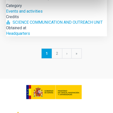
Category
Events and activities
Credits
SCIENCE COMMUNICATION AND OUTREACH UNIT
Obtained at
Headquarters
Pagination
Current
1
Page
2
Next
›
last
»
page
page
page