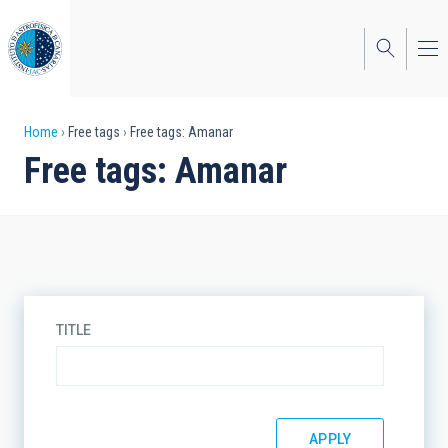
Skip
to
main
content
Breadcrumb
Home
Free tags
Free tags: Amanar
Free tags: Amanar
TITLE