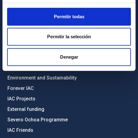
General register
Permitir todas
ABOUT THE IAC
Legislation
Permitir la selección
Transparency
Code of ethics and anti-fraud policy
Denegar
Gender equality and diversity
Environment and Sustainability
Forever IAC
IAC Projects
External funding
Severo Ochoa Programme
IAC Friends