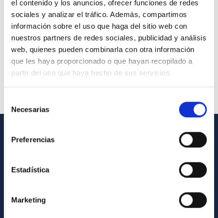
el contenido y los anuncios, ofrecer funciones de redes
sociales y analizar el tráfico. Además, compartimos
información sobre el uso que haga del sitio web con
nuestros partners de redes sociales, publicidad y análisis
web, quienes pueden combinarla con otra información
que les haya proporcionado o que hayan recopilado a
partir del uso que haya hecho de sus servicios.
Selección
Necesarias
de
consentimiento
Preferencias
GENERAL INFORMATION
Contact
Estadística
How to get to the IAC
List of personnel
Marketing
Library