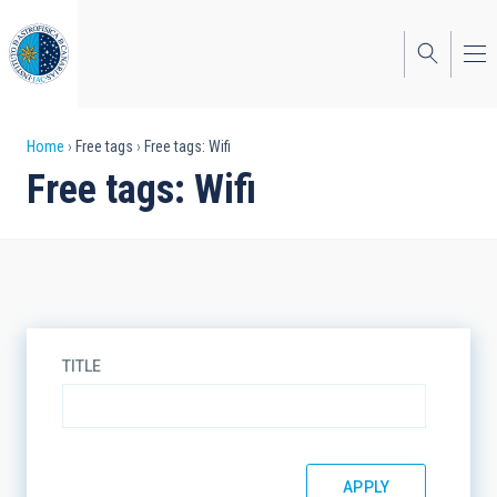
Skip
to
main
content
Breadcrumb
Home
Free tags
Free tags: Wifi
Free tags: Wifi
TITLE