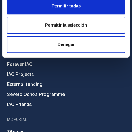
ABOUT THE IAC
Permitir todas
Legislation
Transparency
Permitir la selección
Code of ethics and anti-fraud policy
Gender equality and diversity
Denegar
Environment and Sustainability
Forever IAC
IAC Projects
External funding
Severo Ochoa Programme
IAC Friends
IAC PORTAL
Sitemap