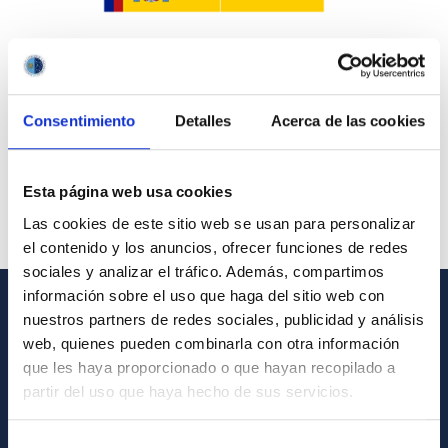
Consentimiento
Detalles
Acerca de las cookies
Esta página web usa cookies
Las cookies de este sitio web se usan para personalizar
el contenido y los anuncios, ofrecer funciones de redes
sociales y analizar el tráfico. Además, compartimos
información sobre el uso que haga del sitio web con
nuestros partners de redes sociales, publicidad y análisis
GENERAL INFORMATION
web, quienes pueden combinarla con otra información
que les haya proporcionado o que hayan recopilado a
Contact
partir del uso que haya hecho de sus servicios.
How to get to the IAC
List of personnel
Selección