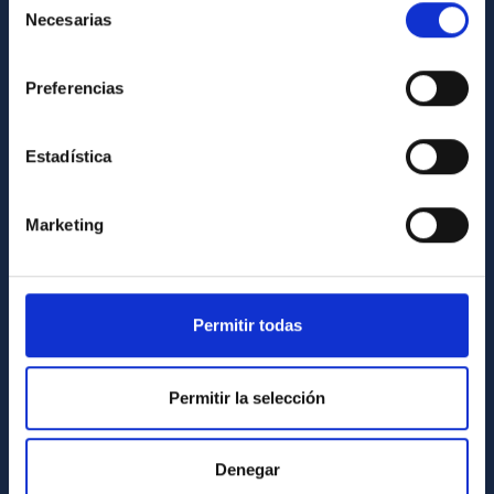
Necesarias
de
Library
consentimiento
General register
Preferencias
ABOUT THE IAC
Estadística
Legislation
Transparency
Marketing
Code of ethics and anti-fraud policy
Gender equality and diversity
Environment and Sustainability
Permitir todas
Forever IAC
IAC Projects
Permitir la selección
External funding
Severo Ochoa Programme
Denegar