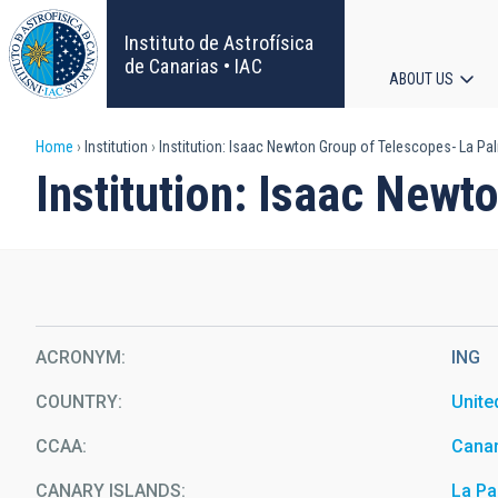
Skip
to
Instituto de Astrofísica
main
de Canarias • IAC
ABOUT US
content
Main
Breadcrumb
Home
Institution
Institution: Isaac Newton Group of Telescopes- La Pa
navigat
Institution: Isaac New
ACRONYM
ING
COUNTRY
Unit
CCAA
Canar
CANARY ISLANDS
La P