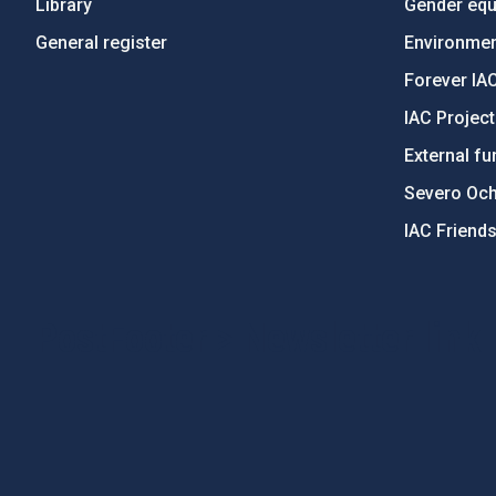
Library
Gender equa
General register
Environment
Forever IA
IAC Projec
External fu
Severo Oc
IAC Friend
PostFooter > Newsletter link