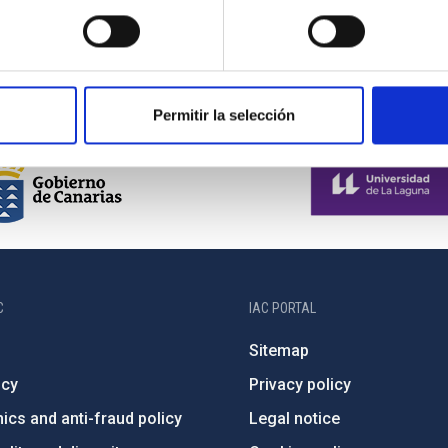
Permitir la selección
C
IAC PORTAL
Sitemap
ncy
Privacy policy
ics and anti-fraud policy
Legal notice