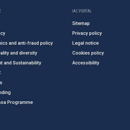
C
IAC PORTAL
Sitemap
ncy
Privacy policy
ics and anti-fraud policy
Legal notice
lity and diversity
Cookies policy
 and Sustainability
Accessibility
C
ts
nding
hoa Programme
s