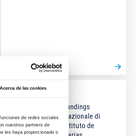
Acerca de las cookies
AGREEMENT
Record of Understandings
between Istituto Nazionale di
 funciones de redes sociales
Astrofisica and Instituto de
con nuestros partners de
ue les haya proporcionado o
Astrofísica de Canarias