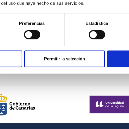
r del uso que haya hecho de sus servicios.
El acuerdo establece los términos y
condiciones para la provisión del instrumento
Preferencias
Estadística
WEAVE para el telescopio William Herschel
(WHT) y los servicios relacionados...
Permitir la selección