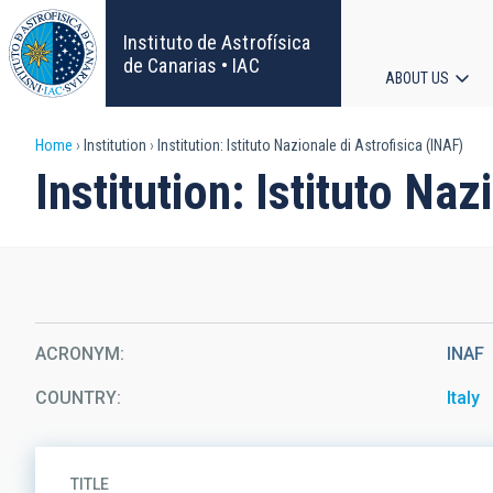
Skip
to
Instituto de Astrofísica
main
de Canarias • IAC
ABOUT US
content
Main
Breadcrumb
Home
Institution
Institution: Istituto Nazionale di Astrofisica (INAF)
navigat
Institution: Istituto Na
ACRONYM
INAF
COUNTRY
Italy
TITLE