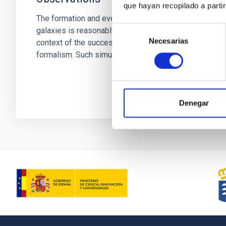
que hayan recopilado a parti
The formation and evolution of massive
Selección
galaxies is reasonably well understood in the
Necesarias
de
context of the successful standard ΛCDM
consentimiento
formalism. Such simulations of...
Denegar