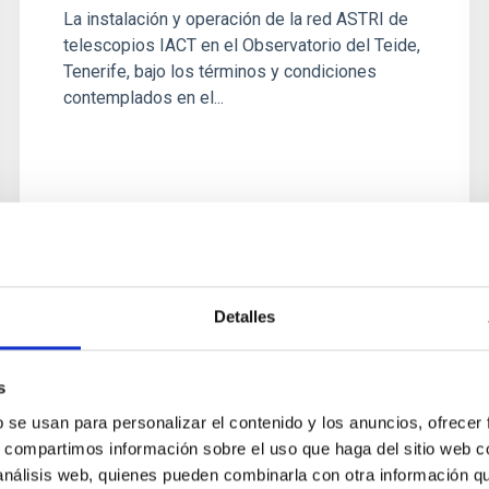
La instalación y operación de la red ASTRI de
telescopios IACT en el Observatorio del Teide,
Tenerife, bajo los términos y condiciones
contemplados en el...
Detalles
AGREEMENT
Multilateral Agreement
s
Concerning provision of the
b se usan para personalizar el contenido y los anuncios, ofrecer
WEAVE Instrument for the William
s, compartimos información sobre el uso que haga del sitio web 
 análisis web, quienes pueden combinarla con otra información q
Herschel Telescope