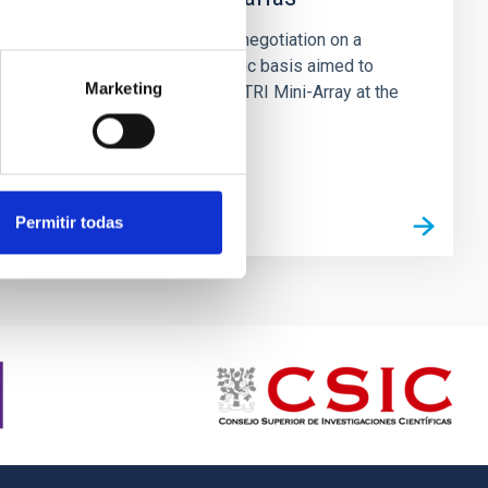
Agree to enter a detailed negotiation on a
technical and programmatic basis aimed to
Marketing
install and operate the ASTRI Mini-Array at the
Observatorio delTeide in...
Permitir todas