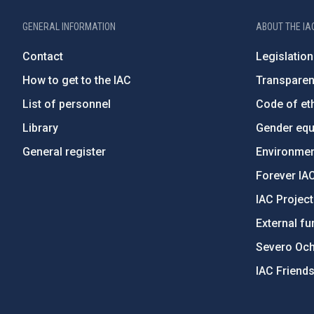
GENERAL INFORMATION
ABOUT THE IA
Contact
Legislation
How to get to the IAC
Transpare
List of personnel
Code of eth
Library
Gender equa
General register
Environment
Forever IA
IAC Projec
External fu
Severo Oc
IAC Friend