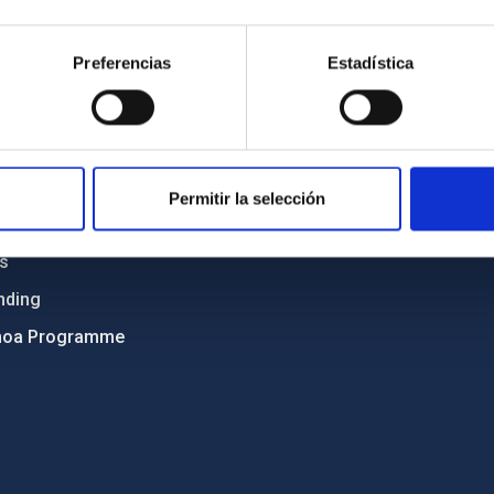
Sitemap
Preferencias
Estadística
ncy
Privacy policy
ics and anti-fraud policy
Legal notice
lity and diversity
Cookies policy
 and Sustainability
Accessibility
Permitir la selección
C
ts
nding
hoa Programme
s