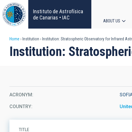
Skip
to
Instituto de Astrofísica
main
de Canarias • IAC
ABOUT US
content
Main
Breadcrumb
Home
Institution
Institution: Stratospheric Observatory for Infrared A
navigat
Institution: Stratosphe
ACRONYM
SOFI
COUNTRY
Unite
TITLE