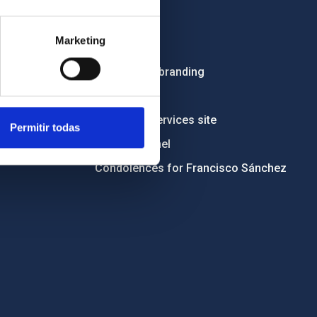
Employment
Marketing
Tenders
Institutional branding
RSS
Electronic services site
Permitir todas
Ethics channel
Condolences for Francisco Sánchez