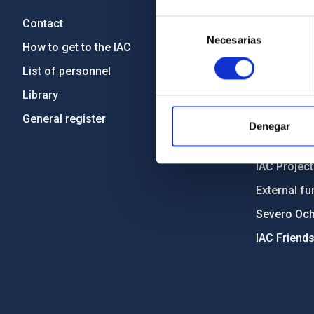
Contact
Legislation
Selección
Necesarias
de
How to get to the IAC
Transpare
consentimiento
List of personnel
Code of eth
Library
Gender equa
General register
Environment
Denegar
Forever IA
IAC Projec
External fu
Severo Oc
IAC Friend
PostFooter > Newsletter link