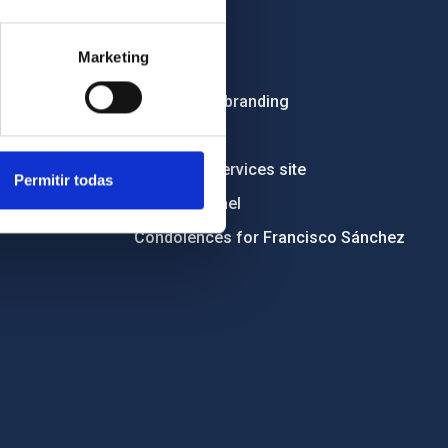
Employment
Marketing
Tenders
Institutional branding
RSS
Electronic services site
Permitir todas
Ethics channel
Condolences for Francisco Sánchez