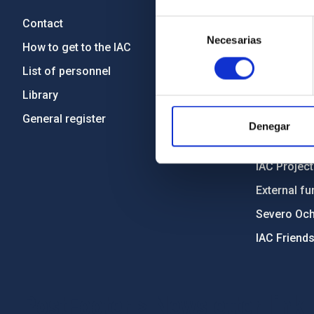
Contact
Legislation
Selección
Necesarias
de
How to get to the IAC
Transpare
consentimiento
List of personnel
Code of eth
Library
Gender equa
General register
Environment
Denegar
Forever IA
IAC Projec
External fu
Severo Oc
IAC Friend
PostFooter > Newsletter link