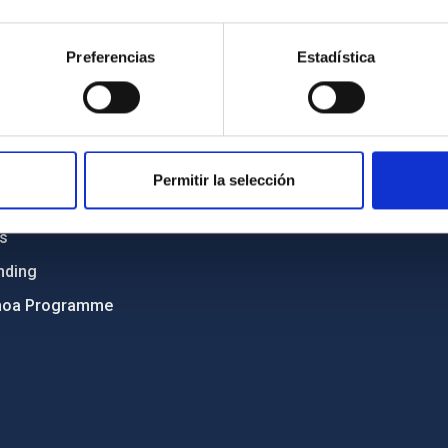
Sitemap
Preferencias
Estadística
ncy
Privacy policy
ics and anti-fraud policy
Legal notice
lity and diversity
Cookies policy
 and Sustainability
Accessibility
Permitir la selección
C
ts
nding
hoa Programme
s