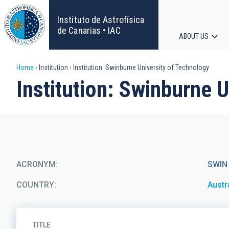
Skip
to
Instituto de Astrofísica
main
de Canarias • IAC
ABOUT US
content
Main
Breadcrumb
Home
Institution
Institution: Swinburne University of Technology
navigat
Institution: Swinburne 
ACRONYM
SWIN
COUNTRY
Austr
TITLE