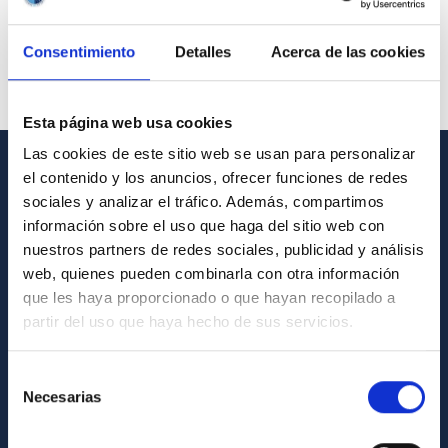
Consentimiento
Detalles
Acerca de las cookies
Esta página web usa cookies
Las cookies de este sitio web se usan para personalizar
el contenido y los anuncios, ofrecer funciones de redes
GENERAL INFORMATION
sociales y analizar el tráfico. Además, compartimos
información sobre el uso que haga del sitio web con
Contact
nuestros partners de redes sociales, publicidad y análisis
How to get to the IAC
web, quienes pueden combinarla con otra información
que les haya proporcionado o que hayan recopilado a
List of personnel
partir del uso que haya hecho de sus servicios.
Library
General register
Selección
Necesarias
de
ABOUT THE IAC
consentimiento