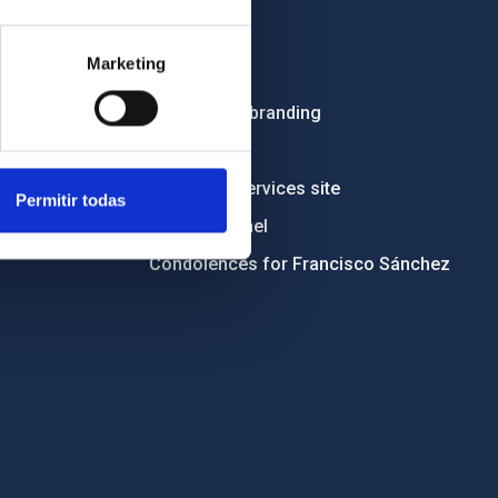
Employment
Marketing
Tenders
Institutional branding
RSS
Electronic services site
Permitir todas
Ethics channel
Condolences for Francisco Sánchez