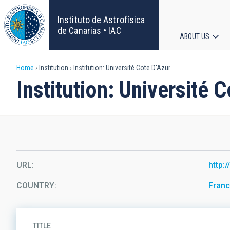
Skip
to
Instituto de Astrofísica
main
de Canarias • IAC
ABOUT US
content
Main
Breadcrumb
Home
Institution
Institution: Université Cote D'Azur
navigat
Institution: Université 
URL
http:
COUNTRY
Fran
TITLE