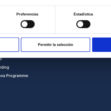
Sitemap
Preferencias
Estadística
ncy
Privacy policy
ics and anti-fraud policy
Legal notice
lity and diversity
Cookies policy
 and Sustainability
Accessibility
Permitir la selección
C
ts
nding
hoa Programme
s