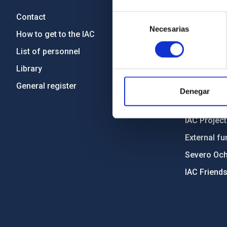
Contact
Legislation
Selección
Necesarias
de
How to get to the IAC
Transpare
consentimiento
List of personnel
Code of eth
Library
Gender equa
General register
Environment
Denegar
Forever IA
IAC Projec
External fu
Severo Oc
IAC Friend
PostFooter > Newsletter link