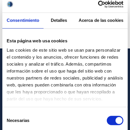
Consentimiento
Detalles
Acerca de las cookies
Esta página web usa cookies
Las cookies de este sitio web se usan para personalizar
el contenido y los anuncios, ofrecer funciones de redes
sociales y analizar el tráfico. Además, compartimos
GENERAL INFORMATION
información sobre el uso que haga del sitio web con
Contact
nuestros partners de redes sociales, publicidad y análisis
web, quienes pueden combinarla con otra información
How to get to the IAC
que les haya proporcionado o que hayan recopilado a
List of personnel
partir del uso que haya hecho de sus servicios.
Library
Selección
General register
Necesarias
de
consentimiento