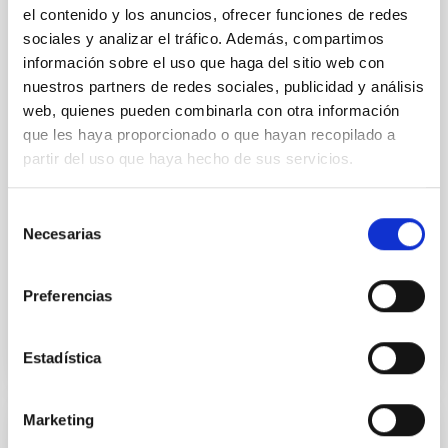
JOB
el contenido y los anuncios, ofrecer funciones de redes
Escala de Profesores de Investigación de
sociales y analizar el tráfico. Además, compartimos
los Organismos Públicos de Investigación -
información sobre el uso que haga del sitio web con
nuestros partners de redes sociales, publicidad y análisis
Resolución de 19 de febrero de 2019 por
web, quienes pueden combinarla con otra información
la que se convoca proceso selectivo para
que les haya proporcionado o que hayan recopilado a
ingreso por el sistema de promoción
partir del uso que haya hecho de sus servicios.
interna.(OEP 2017-2018)
Resolución de 19 de febrero de 2019, de la
Selección
Subsecretaría, por la que se convoca proceso
Necesarias
de
selectivo para ingreso, por el sistema de promoción
consentimiento
interna, en la...
Preferencias
Estadística
Marketing
JOB