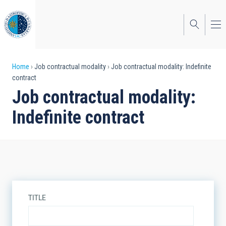
Skip
to
main
content
Breadcrumb
Home
Job contractual modality
Job contractual modality: Indefinite
contract
Job contractual modality:
Indefinite contract
TITLE