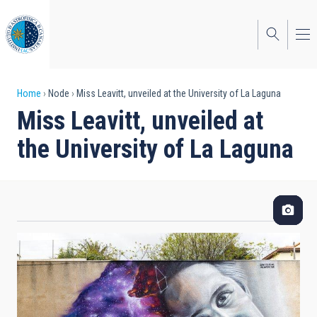
Skip
to
main
content
Breadcrumb
Home
Node
Miss Leavitt, unveiled at the University of La Laguna
Miss Leavitt, unveiled at
the University of La Laguna