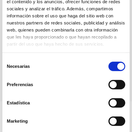
Laguna
el contenido y los anuncios, ofrecer funciones de redes
sociales y analizar el tráfico. Además, compartimos
información sobre el uso que haga del sitio web con
nuestros partners de redes sociales, publicidad y análisis
web, quienes pueden combinarla con otra información
que les haya proporcionado o que hayan recopilado a
Miss
partir del uso que haya hecho de sus servicios.
Leavitt,
unveiled at
the
Selección
University
Necesarias
de
of La
consentimiento
Laguna
Preferencias
Estadística
Marketing