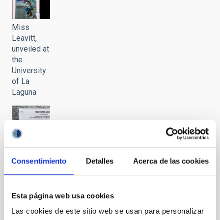
Miss
Leavitt,
unveiled at
the
University
of La
Laguna
Miss
Consentimiento
Detalles
Acerca de las cookies
Leavitt,
unveiled at
the
Esta página web usa cookies
University
of La
Las cookies de este sitio web se usan para personalizar