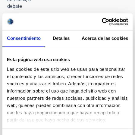
debate
Consentimiento
Detalles
Acerca de las cookies
La brecha
de género
en Física, a
Esta página web usa cookies
debate
Las cookies de este sitio web se usan para personalizar
el contenido y los anuncios, ofrecer funciones de redes
sociales y analizar el tráfico. Además, compartimos
información sobre el uso que haga del sitio web con
nuestros partners de redes sociales, publicidad y análisis
web, quienes pueden combinarla con otra información
La brecha
de género
que les haya proporcionado o que hayan recopilado a
en Física, a
partir del uso que haya hecho de sus servicios.
debate