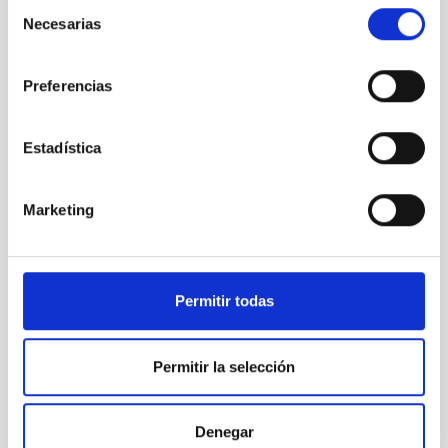
Selección
Necesarias
de
consentimiento
Preferencias
La brecha
de género
en Física, a
Estadística
debate
Marketing
La brecha
Permitir todas
de género
en Física, a
debate
Permitir la selección
Denegar