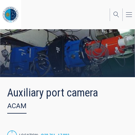
Skip
to
main
content
Auxiliary port camera
ACAM