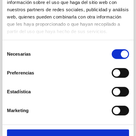
información sobre el uso que haga del sitio web con
nuestros partners de redes sociales, publicidad y análisis
web, quienes pueden combinarla con otra información
que les haya proporcionado o que hayan recopilado a
partir del uso que haya hecho de sus servicios.
Selección
WEAVE
Necesarias
de
William Herschel Telescope Enhanced Area Velocity
consentimiento
Explorer
Instrument
Spectrograph
Preferencias
Estadística
Marketing